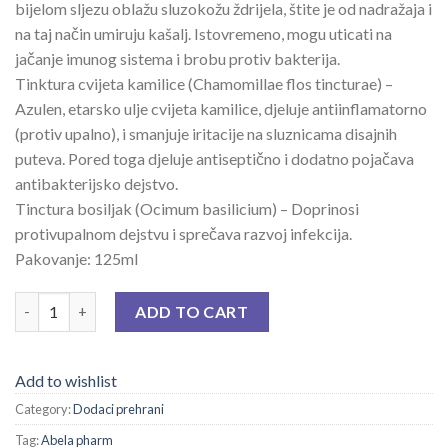
bijelom sljezu oblažu sluzokožu ždrijela, štite je od nadražaja i
na taj način umiruju kašalj. Istovremeno, mogu uticati na
jačanje imunog sistema i brobu protiv bakterija.
Tinktura cvijeta kamilice (Chamomillae flos tincturae) –
Azulen, etarsko ulje cvijeta kamilice, djeluje antiinflamatorno
(protiv upalno), i smanjuje iritacije na sluznicama disajnih
puteva. Pored toga djeluje antiseptično i dodatno pojačava
antibakterijsko dejstvo.
Tinctura bosiljak (Ocimum basilicium) – Doprinosi
protivupalnom dejstvu i sprečava razvoj infekcija.
Pakovanje: 125ml
HERBIKO SIRUP SA MEDOM ZA ODRASLE 125 ML quantity
ADD TO CART
Add to wishlist
Category:
Dodaci prehrani
Tag:
Abela pharm