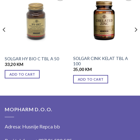
Add to
Add to
wishlist
wishlist
SOLGAR CINK KELAT TBL A
SOLGAR HY BIO C TBL A 50
100
33,20
KM
35,00
KM
ADD TO CART
ADD TO CART
MOPHARM D.O.O.
Adresa: Husnije Repca bb