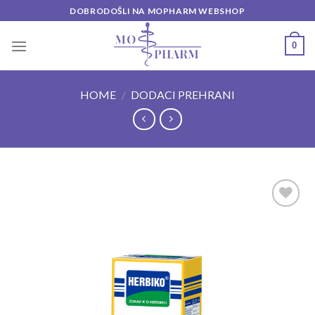
Skip
DOBRODOŠLI NA MOPHARM WEBSHOP
to
content
0
HOME
/
DODACI PREHRANI
Add to
wishlist