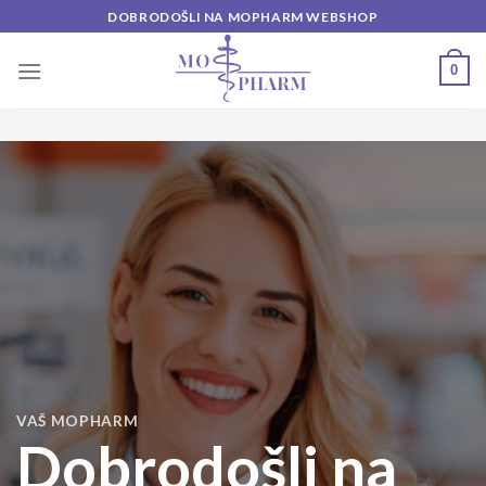
Skip
DOBRODOŠLI NA MOPHARM WEBSHOP
to
content
0
VAŠ MOPHARM
Dobrodošli na