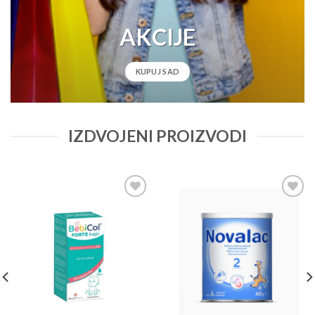
AKCIJE
KUPUJ SAD
IZDVOJENI PROIZVODI
Add to
Add to
wishlist
wishlist