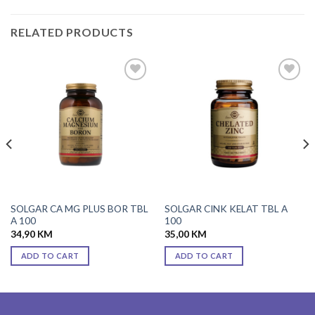
RELATED PRODUCTS
Add to
Add to
wishlist
wishlist
SOLGAR CA MG PLUS BOR TBL
SOLGAR CINK KELAT TBL A
A 100
100
34,90
KM
35,00
KM
ADD TO CART
ADD TO CART