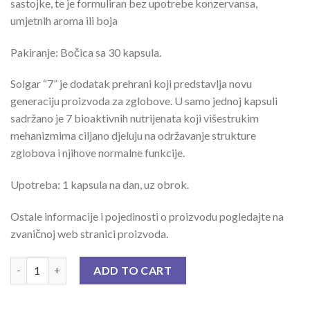
sastojke, te je formuliran bez upotrebe konzervansa,
umjetnih aroma ili boja
Pakiranje: Bočica sa 30 kapsula.
Solgar “7” je dodatak prehrani koji predstavlja novu
generaciju proizvoda za zglobove. U samo jednoj kapsuli
sadržano je 7 bioaktivnih nutrijenata koji višestrukim
mehanizmima ciljano djeluju na održavanje strukture
zglobova i njihove normalne funkcije.
Upotreba: 1 kapsula na dan, uz obrok.
Ostale informacije i pojedinosti o proizvodu pogledajte na
zvaničnoj web stranici proizvoda.
SOLGAR 7 CAPS A 30 quantity
ADD TO CART