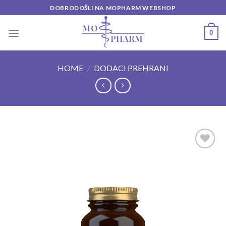
Skip
DOBRODOŠLI NA MOPHARM WEBSHOP
to
content
0
HOME
/
DODACI PREHRANI
Add to
wishlist