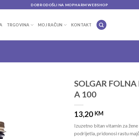
DOBRODOŠLI NA MOPHARM WEBSHOP
A
TRGOVINA
MOJ RAČUN
KONTAKT
SOLGAR FOLNA 
A 100
Add to
wishlist
13,20
KM
Izuzetno bitan vitamin za žene 
podrijetla, pridonosi rastu maj