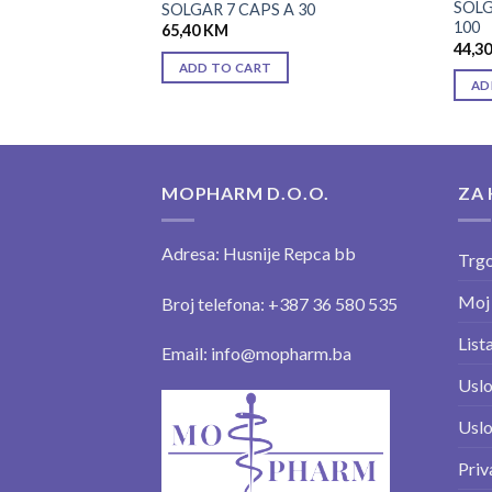
 PLUS 500MG CPS
SOLG
SOLGAR 7 CAPS A 30
100
65,40
KM
44,3
ADD TO CART
AD
MOPHARM D.O.O.
ZA 
Adresa: Husnije Repca bb
Trgo
Moj
Broj telefona: +387 36 580 535
Lista
Email: info@mopharm.ba
Uslo
Uslo
Priv