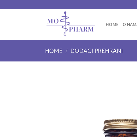
Skip
to
content
HOME
O NAM
HOME
/
DODACI PREHRANI