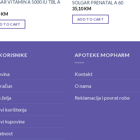
AR VITAMIN A 5000 IU TBL A
SOLGAR PRENATAL A 60
35,10
KM
0
KM
ADD TO CART
D TO CART
KORISNIKE
APOTEKE MOPHARM
vina
Kontakt
 račun
O nama
 želja
Reklamacija i povrat robe
vi korištenja
vi kupovine
atnost