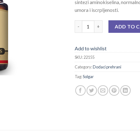
sintezi aminokiselina, normaln
umora i iscrpljenosti.
SOLGAR FOLNA KISELINA 400 M
ADD TO 
Add to wishlist
SKU:
22155
Category:
Dodaci prehrani
Tag:
Solgar