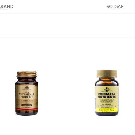
BRAND
SOLGAR
Add to
Add
wishlist
wishl