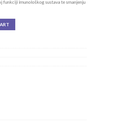
oj funkciji imunološkog sustava te smanjenju
CG TBL A 100 quantity
CART