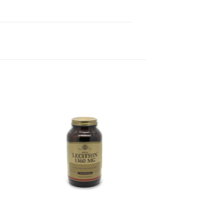
 to
Add to
ist
wishlist