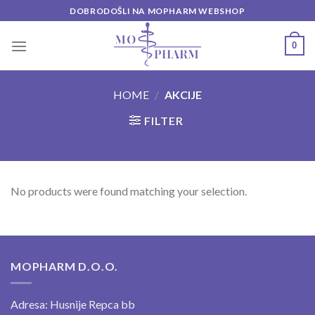
Skip
DOBRODOŠLI NA MOPHARM WEBSHOP
to
content
0
HOME
/
AKCIJE
FILTER
No products were found matching your selection.
MOPHARM D.O.O.
Adresa: Husnije Repca bb