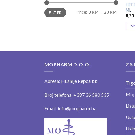
HER
Min
Max
ML
Price:
0 KM
—
20 KM
FILTER
price
price
8,30
A
MOPHARM D.O.O.
ZA 
Adresa: Husnije Repca bb
Trgo
Moj
Broj telefona: +387 36 580 535
Lista
Email: info@mopharm.ba
Uslo
Uslo