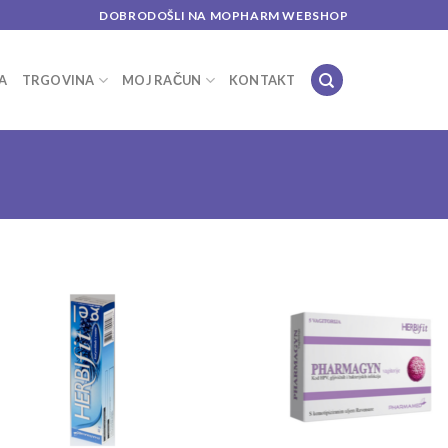
DOBRODOŠLI NA MOPHARM WEBSHOP
A
TRGOVINA
MOJ RAČUN
KONTAKT
Add to
Add
wishlist
wish