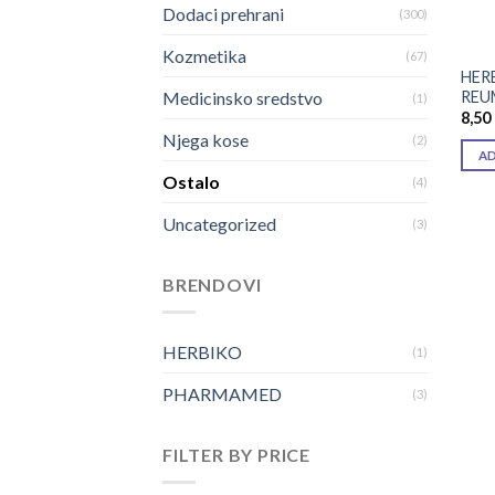
Dodaci prehrani
(300)
Kozmetika
(67)
HER
REU
Medicinsko sredstvo
(1)
8,50
Njega kose
(2)
A
Ostalo
(4)
Uncategorized
(3)
BRENDOVI
HERBIKO
(1)
PHARMAMED
(3)
FILTER BY PRICE