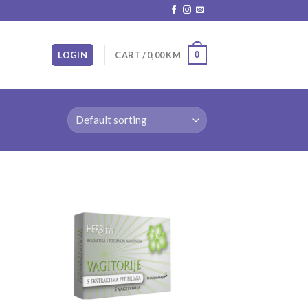
0
LOGIN
CART /
0,00
KM
 to
Add to
list
wishlist