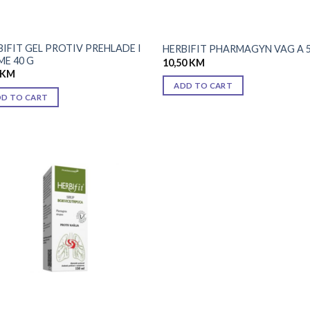
BIFIT GEL PROTIV PREHLADE I
HERBIFIT PHARMAGYN VAG A 
ME 40 G
10,50
KM
KM
ADD TO CART
DD TO CART
Add to
wishlist