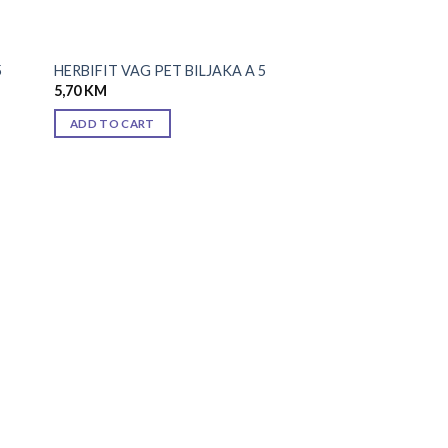
5
HERBIFIT VAG PET BILJAKA A 5
5,70
KM
ADD TO CART