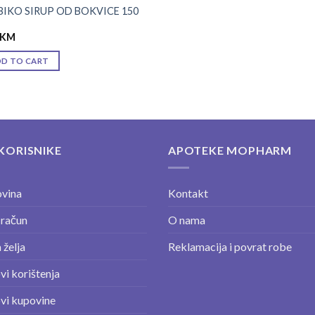
BIKO SIRUP OD BOKVICE 150
KM
DD TO CART
KORISNIKE
APOTEKE MOPHARM
vina
Kontakt
 račun
O nama
 želja
Reklamacija i povrat robe
vi korištenja
vi kupovine