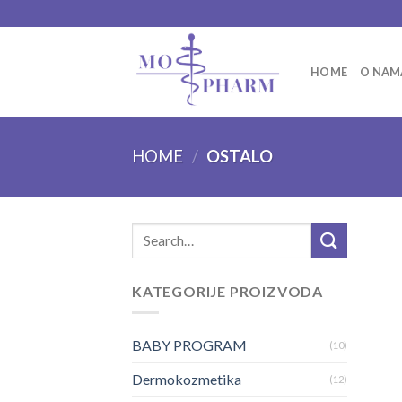
Skip
to
content
HOME
O NAM
HOME
/
OSTALO
Search
for:
KATEGORIJE PROIZVODA
BABY PROGRAM
(10)
Dermokozmetika
(12)