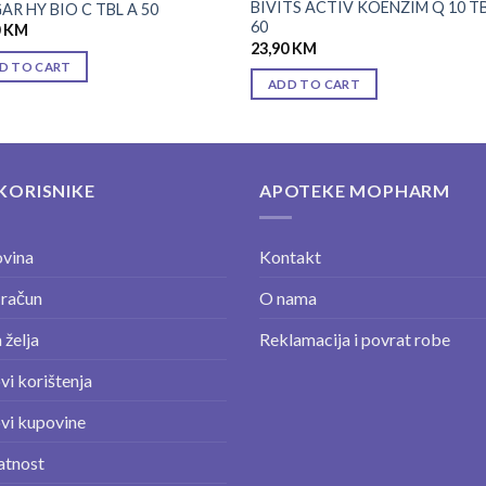
BIVITS ACTIV KOENZIM Q 10 T
AR HY BIO C TBL A 50
60
0
KM
23,90
KM
D TO CART
ADD TO CART
KORISNIKE
APOTEKE MOPHARM
vina
Kontakt
 račun
O nama
 želja
Reklamacija i povrat robe
vi korištenja
vi kupovine
atnost