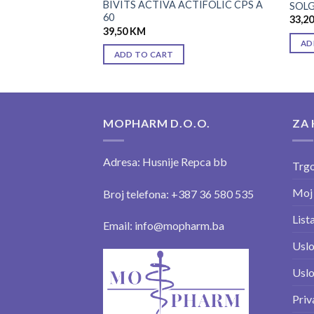
BIVITS ACTIVA ACTIFOLIC CPS A
L A 100
SOLG
60
33,2
39,50
KM
AD
ADD TO CART
MOPHARM D.O.O.
ZA 
Adresa: Husnije Repca bb
Trgo
Moj
Broj telefona: +387 36 580 535
Lista
Email: info@mopharm.ba
Uslo
Uslo
Priv