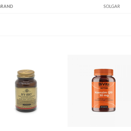
BRAND
SOLGAR
Add to
Add
wishlist
wishl