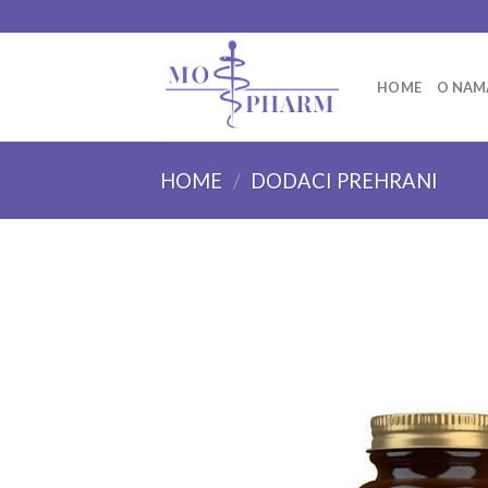
Skip
to
content
HOME
O NAM
HOME
/
DODACI PREHRANI