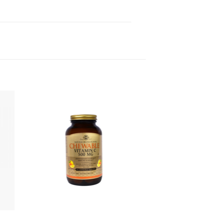
 to
Add to
ist
wishlist