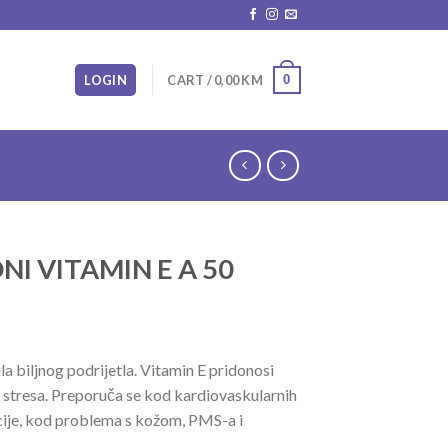
0
LOGIN
CART /
0,00
KM
I VITAMIN E A 50
a biljnog podrijetla. Vitamin E pridonosi
g stresa. Preporuča se kod kardiovaskularnih
cije, kod problema s kožom, PMS-a i