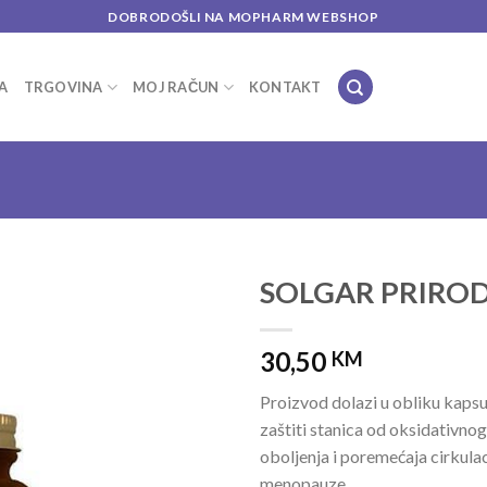
DOBRODOŠLI NA MOPHARM WEBSHOP
A
TRGOVINA
MOJ RAČUN
KONTAKT
SOLGAR PRIRODN
Add to
30,50
wishlist
KM
Proizvod dolazi u obliku kapsul
zaštiti stanica od oksidativno
oboljenja i poremećaja cirkula
menopauze.