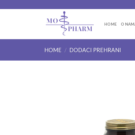
Skip
to
content
HOME
O NAM
HOME
/
DODACI PREHRANI