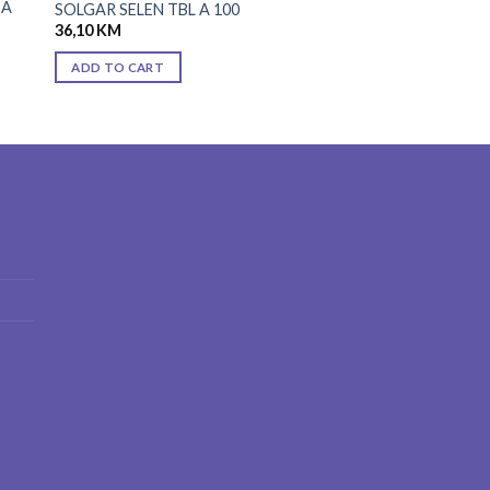
 A
SOLGAR SELEN TBL A 100
36,10
KM
ADD TO CART