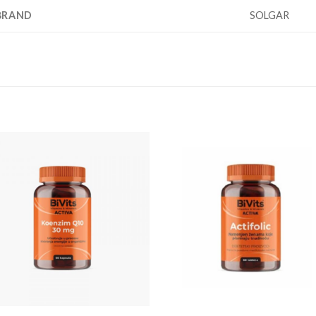
BRAND
SOLGAR
Add to
Add
wishlist
wishl