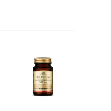
 to
Add to
ist
wishlist