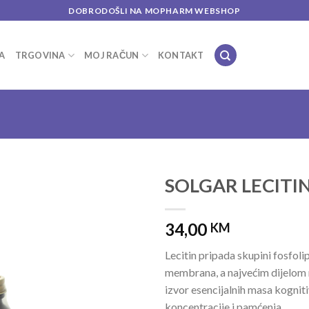
DOBRODOŠLI NA MOPHARM WEBSHOP
A
TRGOVINA
MOJ RAČUN
KONTAKT
SOLGAR LECITIN
Add to
34,00
wishlist
KM
Lecitin pripada skupini fosfolip
membrana, a najvećim dijelom 
izvor esencijalnih masa kognit
koncentracije i pamćenja.