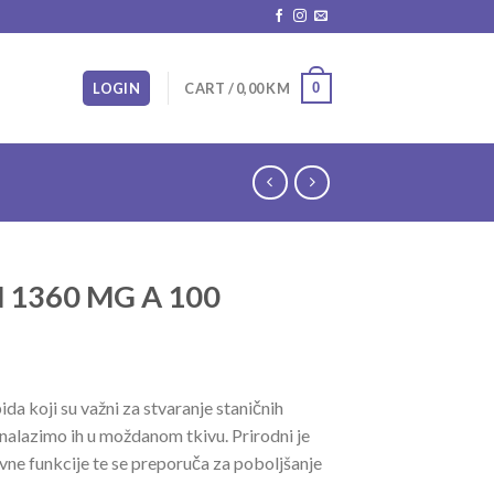
0
LOGIN
CART /
0,00
KM
 1360 MG A 100
ida koji su važni za stvaranje staničnih
nalazimo ih u moždanom tkivu. Prirodni je
ivne funkcije te se preporuča za poboljšanje