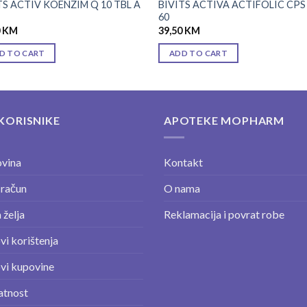
TS ACTIV KOENZIM Q 10 TBL A
BIVITS ACTIVA ACTIFOLIC CPS
60
0
KM
39,50
KM
D TO CART
ADD TO CART
KORISNIKE
APOTEKE MOPHARM
vina
Kontakt
 račun
O nama
 želja
Reklamacija i povrat robe
vi korištenja
vi kupovine
atnost