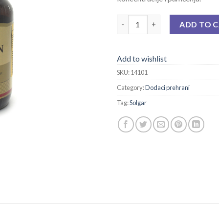
SOLGAR LECITIN 1360 MG A 10
ADD TO 
Add to wishlist
SKU:
14101
Category:
Dodaci prehrani
Tag:
Solgar