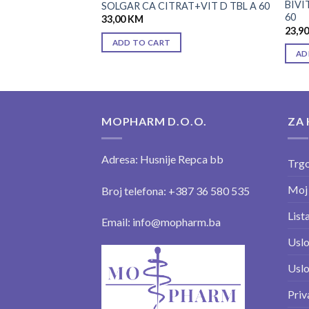
 PLUS 500MG CPS
BIVI
SOLGAR CA CITRAT+VIT D TBL A 60
60
33,00
KM
23,9
ADD TO CART
AD
MOPHARM D.O.O.
ZA 
Adresa: Husnije Repca bb
Trgo
Moj
Broj telefona: +387 36 580 535
Lista
Email: info@mopharm.ba
Uslo
Uslo
Priv