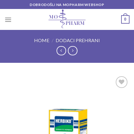
Skip
DOBRODOŠLI NA MOPHARM WEBSHOP
to
content
0
HOME
/
DODACI PREHRANI
Add to
wishlist