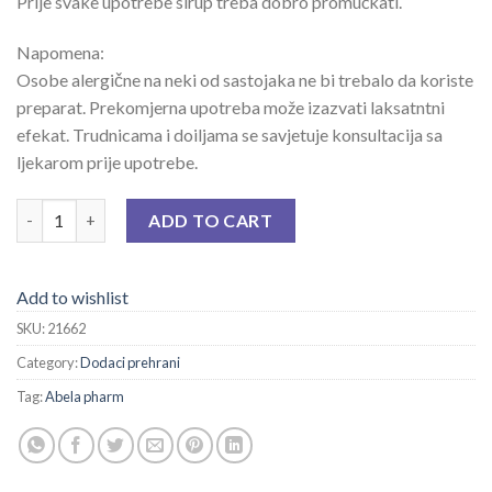
Prije svake upotrebe sirup treba dobro promućkati.
Napomena:
Osobe alergične na neki od sastojaka ne bi trebalo da koriste
preparat. Prekomjerna upotreba može izazvati laksatntni
efekat. Trudnicama i doiljama se savjetuje konsultacija sa
ljekarom prije upotrebe.
HERBIKO SIRUP SA MEDOM ZA DJECU 125 ML quantity
ADD TO CART
Add to wishlist
SKU:
21662
Category:
Dodaci prehrani
Tag:
Abela pharm