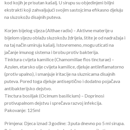
kod kojih je prisutan kašalj. U sirupu su objedinjeni biljni
ekstrakti koji zahvaljujući svojim sastojcima efikasno djeluju
na sluzokožu disajnih puteva.
Korjen bijelog sljeza (Althae radix) – Aktivne materije u
bijelom sljezu oblažu sluzokožu ždrijela, štite je od nadražaja i
na taj način umiruju kašalj. Istovremeno, mogu uticati na
jačanje imunog sistema i brobu protiv bakterija.
Tinktura cvijeta kamilice (Chamomillae flos tincturae) –
Azulen, etarsko ulje cvijeta kamilice, djeluje antiinflamatorno
(protiv upalno), i smanjuje iritacije na sluznicama disajnih
puteva. Pored toga djeluje antiseptično i dodatno pojačava
antibakterijsko dejstvo.
Tinctura bosiljak (Ocimum basilicium) – Doprinosi
protivupalnom dejstvu i sprečava razvoj infekcija.
Pakovanje: 125ml
Primjena: Djeca iznad 3 godine: 3 puta dnevno po 5 ml sirupa.