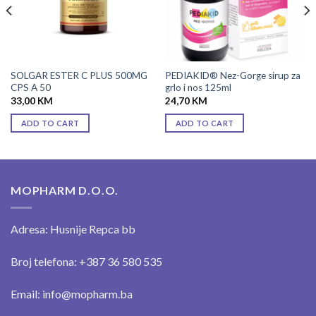
SOLGAR ESTER C PLUS 500MG
PEDIAKID® Nez-Gorge sirup za
CPS A 50
grlo i nos 125ml
33,00
KM
24,70
KM
ADD TO CART
ADD TO CART
MOPHARM D.O.O.
Adresa: Husnije Repca bb
Broj telefona: +387 36 580 535
Email: info@mopharm.ba