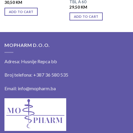
TBL A 60
30,50
KM
29,50
KM
ADD TO CART
ADD TO CART
MOPHARM D.O.O.
Adresa: Husnije Repca bb
Broj telefona: +387 36 580 535
Email: info@mopharm.ba