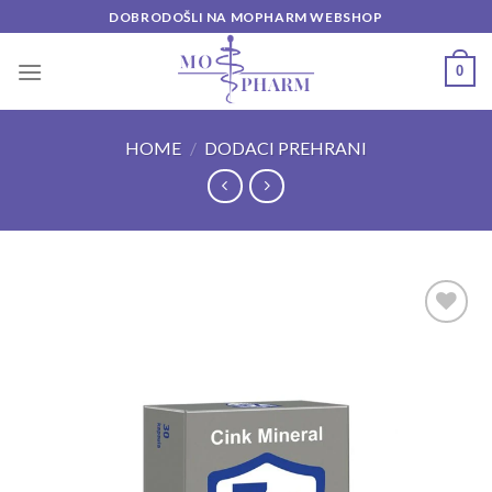
Skip
DOBRODOŠLI NA MOPHARM WEBSHOP
to
content
0
HOME
/
DODACI PREHRANI
Add to
wishlist