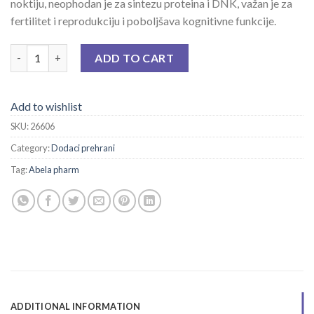
noktiju, neophodan je za sintezu proteina i DNK, važan je za
fertilitet i reprodukciju i poboljšava kognitivne funkcije.
CINK MINERAL SA VIT C CPS A 30 quantity
ADD TO CART
Add to wishlist
SKU:
26606
Category:
Dodaci prehrani
Tag:
Abela pharm
ADDITIONAL INFORMATION