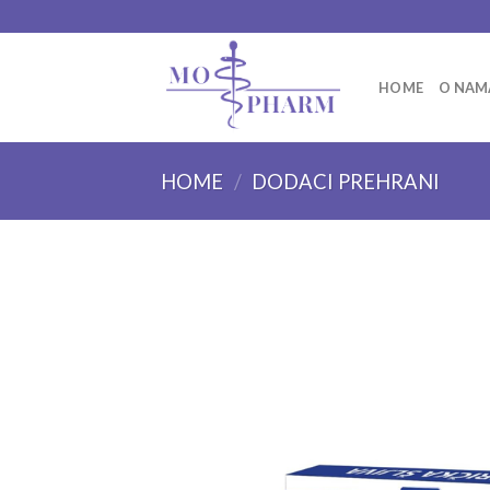
Skip
to
content
HOME
O NAM
HOME
/
DODACI PREHRANI