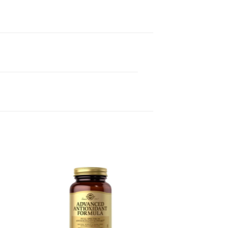
 to
Add to
ist
wishlist