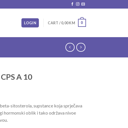
0
LOGIN
CART /
0,00
KM
 CPS A 10
r beta-sitosterola, supstance koja sprječava
gi hormonski oblik i tako održava nivoe
vou.