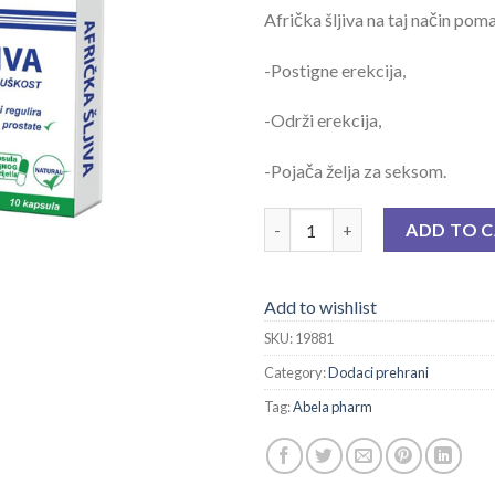
Afrička šljiva na taj način pom
-Postigne erekcija,
-Održi erekcija,
-Pojača želja za seksom.
AFRIČKA ŠLJIVA CPS A 10 quan
ADD TO 
Add to wishlist
SKU:
19881
Category:
Dodaci prehrani
Tag:
Abela pharm