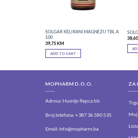
SOLGAR KELIRANI MAGNEZIJ TBL A
AT TBL A 100
SOLG
100
38,6
39,75
KM
AD
ADD TO CART
MOPHARM D.O.O.
ZA 
Adresa: Husnije Repca bb
Trgo
Moj
Broj telefona: +387 36 580 535
Lista
Email: info@mopharm.ba
Uslo