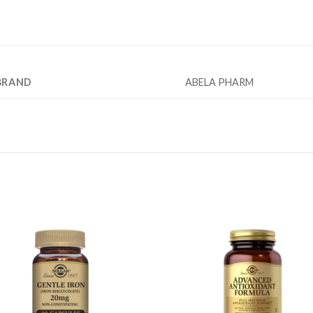
BRAND
ABELA PHARM
Add to
Add
wishlist
wishl