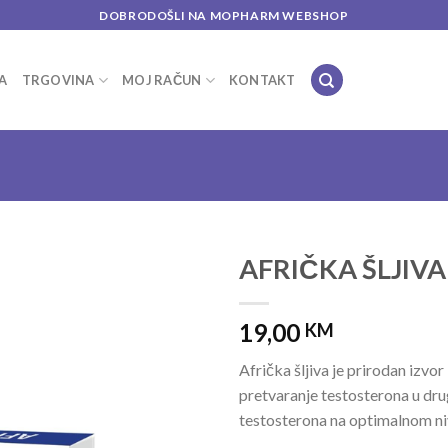
DOBRODOŠLI NA MOPHARM WEBSHOP
A
TRGOVINA
MOJ RAČUN
KONTAKT
AFRIČKA ŠLJIVA
Add to
19,00
wishlist
KM
Afrička šljiva je prirodan izvo
pretvaranje testosterona u dru
testosterona na optimalnom ni