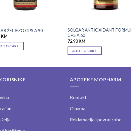
SOLGAR ANTIOXIDANT FORMU
AR ŽELJEZO CPS A 90
CPS A 60
0
KM
72,90
KM
D TO CART
ADD TO CART
KORISNIKE
APOTEKE MOPHARM
vina
Kontakt
 račun
O nama
 želja
Reklamacija i povrat robe
vi korištenja