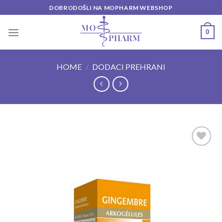
Skip
DOBRODOŠLI NA MOPHARM WEBSHOP
to
content
0
HOME
/
DODACI PREHRANI
Add to
wishlist