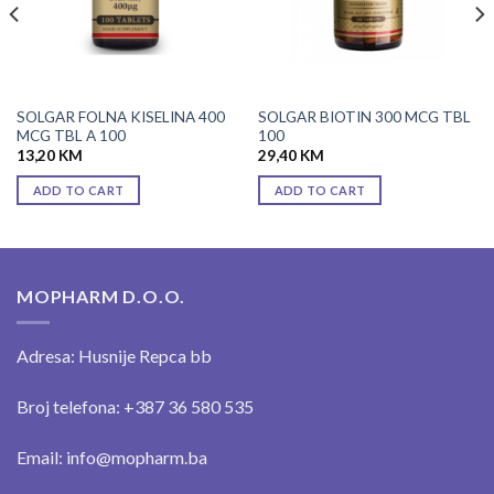
SOLGAR FOLNA KISELINA 400
SOLGAR BIOTIN 300 MCG TBL
MCG TBL A 100
100
13,20
KM
29,40
KM
ADD TO CART
ADD TO CART
MOPHARM D.O.O.
Adresa: Husnije Repca bb
Broj telefona: +387 36 580 535
Email: info@mopharm.ba