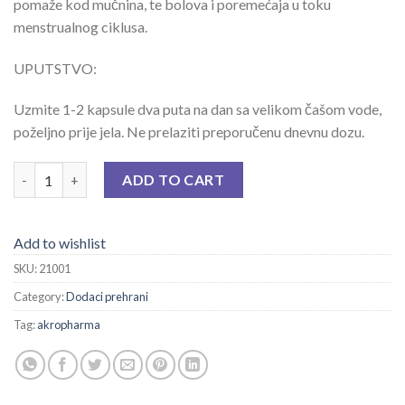
pomaže kod mučnina, te bolova i poremećaja u toku
menstrualnog ciklusa.
UPUTSTVO:
Uzmite 1-2 kapsule dva puta na dan sa velikom čašom vode,
poželjno prije jela. Ne prelaziti preporučenu dnevnu dozu.
ARKO ĐUMBIR CPS A 45 quantity
ADD TO CART
Add to wishlist
SKU:
21001
Category:
Dodaci prehrani
Tag:
akropharma