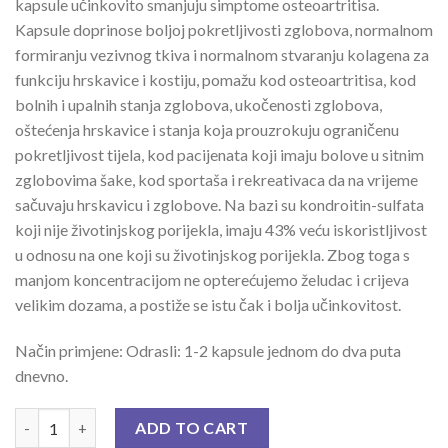
kapsule učinkovito smanjuju simptome osteoartritisa.
Kapsule doprinose boljoj pokretljivosti zglobova, normalnom
formiranju vezivnog tkiva i normalnom stvaranju kolagena za
funkciju hrskavice i kostiju, pomažu kod osteoartritisa, kod
bolnih i upalnih stanja zglobova, ukočenosti zglobova,
oštećenja hrskavice i stanja koja prouzrokuju ograničenu
pokretljivost tijela, kod pacijenata koji imaju bolove u sitnim
zglobovima šake, kod sportaša i rekreativaca da na vrijeme
sačuvaju hrskavicu i zglobove. Na bazi su kondroitin-sulfata
koji nije životinjskog porijekla, imaju 43% veću iskoristljivost
u odnosu na one koji su životinjskog porijekla. Zbog toga s
manjom koncentracijom ne opterećujemo želudac i crijeva
velikim dozama, a postiže se istu čak i bolja učinkovitost.
Način primjene: Odrasli: 1-2 kapsule jednom do dva puta
dnevno.
ZGLOBEX EXEDOL KAPS A 30 quantity
ADD TO CART