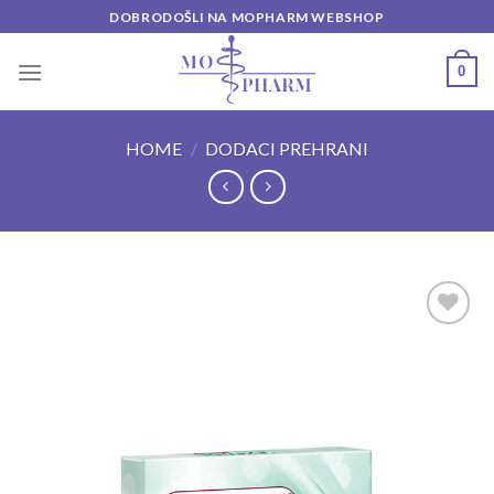
Skip
DOBRODOŠLI NA MOPHARM WEBSHOP
to
content
0
HOME
/
DODACI PREHRANI
Add to
wishlist