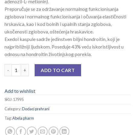
adenozil-L- metionin).
Preporučuje se za održavanje normalnog funkcionisanja
zglobova i normalnog funkcionisanja i očuvanja elastičnosti
hrskavica, kao i kod bolnih i upalnih stanja zglobova,
ukočenosti zglobova, oštećenja hraskavice.
Exedol kaspule sadrže jedinstven biljni hondroitin, koji je
najpribližniji ljudskom. Poseduje 43% veću iskoristljivost u
odnosu na hondroitin životinjskog porekla.
ZGLOBEX EXEDOL KAPS A 20 quantity
ADD TO CART
Add to wishlist
SKU:
17995
Category:
Dodaci prehrani
Tag:
Abela pharm