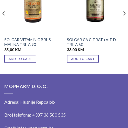
SOLGAR VITAMIN C BRUS-
SOLGAR CA CITRAT+VIT D
MALINA TBL A 90
TBL A 60
35,00
KM
33,00
KM
ADD TO CART
ADD TO CART
MOPHARM D.O.O.
Adresa: Husnije Repca bb
Broj telefona: +387 36 580 535
Email: info@mopharm.ba