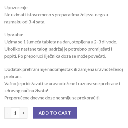
Upozorenje:
Ne uzimati istovremeno s preparatima željeza, nego u
razmaku od 3-4 sata.
Uporaba:
Uzima se 1 šumeća tableta na dan, otopljena u 2-3 dl vode.
Ukoliko nastane talog, sadržaj je potrebno promiješati i
popiti. Po preporuci liječnika doza se može povećati.
Dodatak prehrani nije nadomjestak ili zamjena uravnoteženoj
prehrani.
Važno je pridržavati se uravnotežene i raznovrsne prehrane i
zdravog načina života!
Preporučene dnevne doze ne smiju se prekoračiti.
KALCIJ CITRAT + D EFF A 30 quantity
ADD TO CART