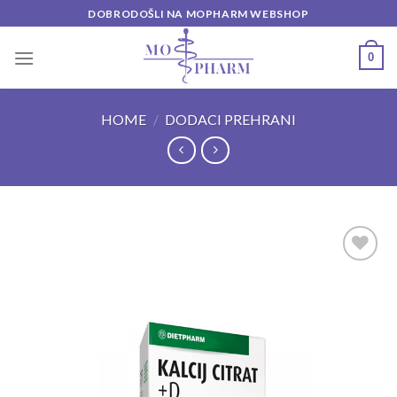
Skip
DOBRODOŠLI NA MOPHARM WEBSHOP
to
content
0
HOME
/
DODACI PREHRANI
Add to
wishlist