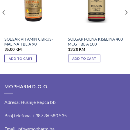
SOLGAR VITAMIN C BRUS-
SOLGAR FOLNA KISELINA 400
MALINA TBL A 90
MCG TBL A 100
35,00
KM
13,20
KM
ADD TO CART
ADD TO CART
MOPHARM D.O.O.
Adresa: Husnije Repca bb
Broj telefona: +387 36 580 535
Email: info@mopharm.ba