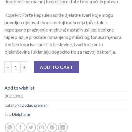
doprinosi normalnoj funkciji prostate i mokraćnih puteva.
Koprivit Forte kapsule sadrže djelatne tvari koje mogu
povoljno djelovati kod smetnji mokrenja (učestalo i
nepotpuno pražnjenje mjehura) nastalih uslijed benigne
hiperplazije prostate i smanjenog mišićnog tonusa mjehura.
Korijen koprive sadrži trijeslovine, tvari koje vežu
bjelančevine i uklanjaju pogodno tlo za razvoj bakterija.
KOPRIVIT FORTE CPS A 30 quantity
ADD TO CART
Add to wishlist
SKU:
13061
Category:
Dodaci prehrani
Tag:
Dietpharm