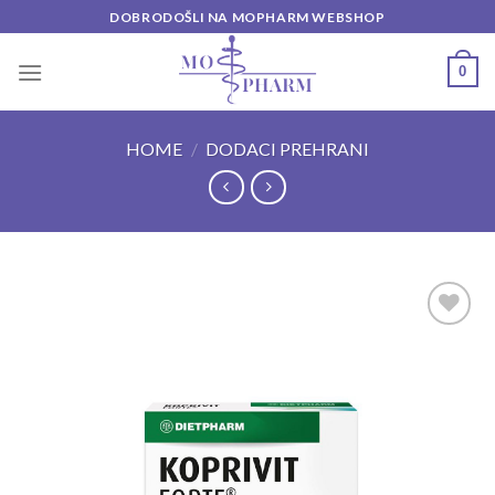
Skip
DOBRODOŠLI NA MOPHARM WEBSHOP
to
content
0
HOME
/
DODACI PREHRANI
Add to
wishlist