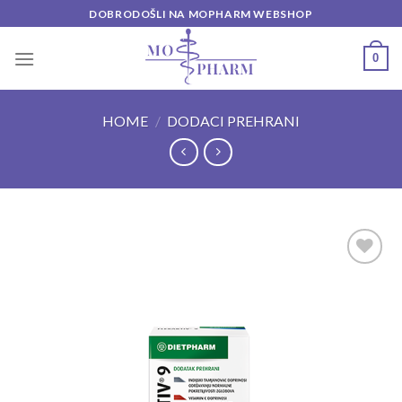
Skip
DOBRODOŠLI NA MOPHARM WEBSHOP
to
content
0
HOME
/
DODACI PREHRANI
Add to
wishlist