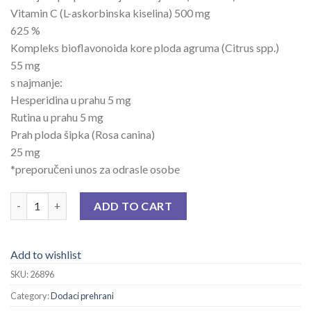
Vitamin C (L-askorbinska kiselina) 500 mg
625 %
Kompleks bioflavonoida kore ploda agruma (Citrus spp.)
55 mg
s najmanje:
Hesperidina u prahu 5 mg
Rutina u prahu 5 mg
Prah ploda šipka (Rosa canina)
25 mg
*preporučeni unos za odrasle osobe
FELLER VITAMIN C SA BIOFLAVONOIDIMA TBL A 60 quantity
ADD TO CART
Add to wishlist
SKU:
26896
Category:
Dodaci prehrani