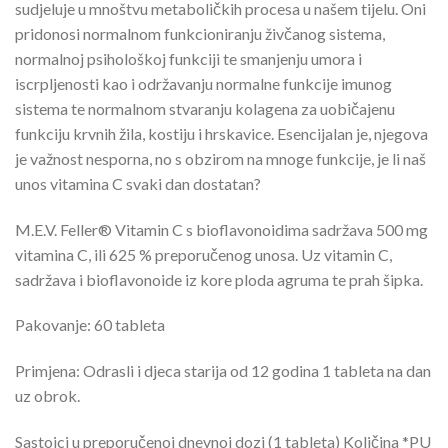
sudjeluje u mnoštvu metaboličkih procesa u našem tijelu. Oni
pridonosi normalnom funkcioniranju živčanog sistema,
normalnoj psihološkoj funkciji te smanjenju umora i
iscrpljenosti kao i održavanju normalne funkcije imunog
sistema te normalnom stvaranju kolagena za uobičajenu
funkciju krvnih žila, kostiju i hrskavice. Esencijalan je, njegova
je važnost nesporna, no s obzirom na mnoge funkcije, je li naš
unos vitamina C svaki dan dostatan?
M.E.V. Feller® Vitamin C s bioflavonoidima sadržava 500 mg
vitamina C, ili 625 % preporučenog unosa. Uz vitamin C,
sadržava i bioflavonoide iz kore ploda agruma te prah šipka.
Pakovanje: 60 tableta
Primjena: Odrasli i djeca starija od 12 godina 1 tableta na dan
uz obrok.
Sastojci u preporučenoj dnevnoj dozi (1 tableta) Količina *PU