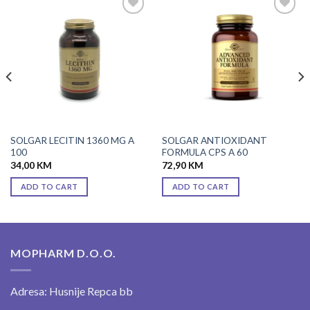
Add to
Add to
wishlist
wishlist
SOLGAR LECITIN 1360 MG A
SOLGAR ANTIOXIDANT
100
FORMULA CPS A 60
34,00
KM
72,90
KM
ADD TO CART
ADD TO CART
MOPHARM D.O.O.
Adresa: Husnije Repca bb