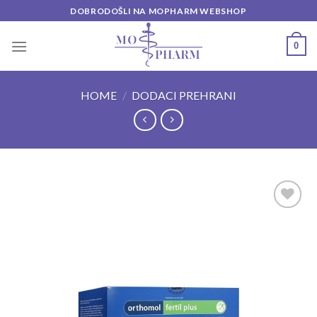
Skip
DOBRODOŠLI NA MOPHARM WEBSHOP
to
content
0
HOME
/
DODACI PREHRANI
Add to
wishlist