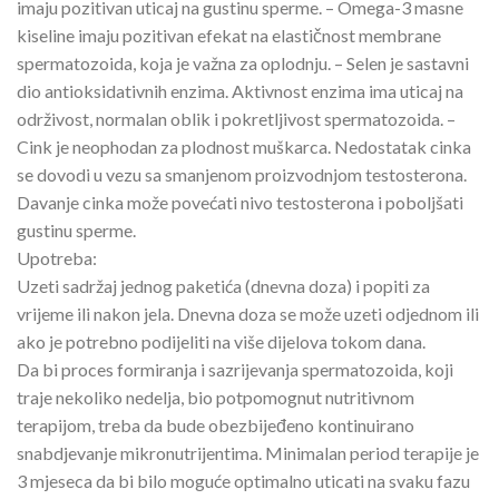
imaju pozitivan uticaj na gustinu sperme. – Omega-3 masne
kiseline imaju pozitivan efekat na elastičnost membrane
spermatozoida, koja je važna za oplodnju. – Selen je sastavni
dio antioksidativnih enzima. Aktivnost enzima ima uticaj na
održivost, normalan oblik i pokretljivost spermatozoida. –
Cink je neophodan za plodnost muškarca. Nedostatak cinka
se dovodi u vezu sa smanjenom proizvodnjom testosterona.
Davanje cinka može povećati nivo testosterona i poboljšati
gustinu sperme.
Upotreba:
Uzeti sadržaj jednog paketića (dnevna doza) i popiti za
vrijeme ili nakon jela. Dnevna doza se može uzeti odjednom ili
ako je potrebno podijeliti na više dijelova tokom dana.
Da bi proces formiranja i sazrijevanja spermatozoida, koji
traje nekoliko nedelja, bio potpomognut nutritivnom
terapijom, treba da bude obezbijeđeno kontinuirano
snabdjevanje mikronutrijentima. Minimalan period terapije je
3 mjeseca da bi bilo moguće optimalno uticati na svaku fazu