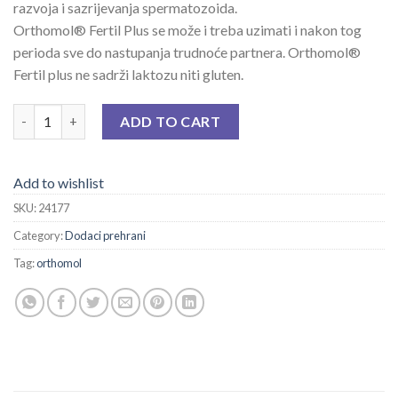
razvoja i sazrijevanja spermatozoida.
Orthomol® Fertil Plus se može i treba uzimati i nakon tog
perioda sve do nastupanja trudnoće partnera. Orthomol®
Fertil plus ne sadrži laktozu niti gluten.
ORTHOMOL FERTIL PLUS TBL A 90 quantity
ADD TO CART
Add to wishlist
SKU:
24177
Category:
Dodaci prehrani
Tag:
orthomol