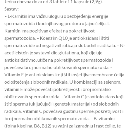
Jedna dnevna doza od 3 tablete i 1 kapsule (2,9g).
Sastav:
– L-Karnitin ima važnu ulogu u obezbjeđenju energije
spermatozoida i kod njihovog prodora u jajnu ćeliju. L-
Karnitin ima pozitivan efekat na pokretljivost
spermatozoida. – Koenzim Q10 je antioksidans i štiti
spermatozoide od negativnih uticaja slobodnih radikala. – N-
acetilcistein je sastavni dio glutationa, koji djeluje
antioksidativno, utiče na pokretljivost spermatozoida i
povećava broj normalno oblikovanih spermatozoida. –
Vitamin E je antioksidans koji štiti osjetljive membrane ćelija
od oštećenja slobodnih radikala. U kombinaciji sa selenom,
vitamin E može povećati pokretljivost i broj normalno
oblikovanih spermatozoida. – Vitamin C je antioksidans koji
štiti spermu (uključujući i genetski materijal) od slobodnih
radikala. Vitamin C povećava gustinu sperme, pokretljivost i
broj normalno oblikovanih spermatozoida. – B-vitamini
(folna kiselina, B6, B12) su važni za izgradnju i rast ćelije, te