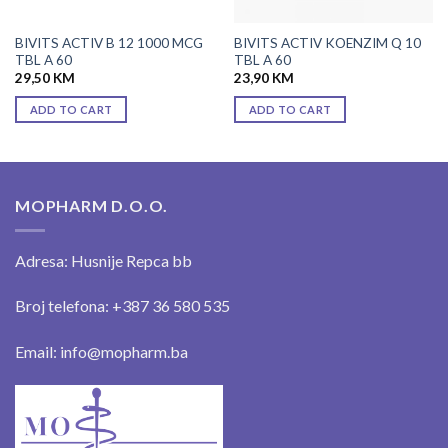
BIVITS ACTIV B 12 1000 MCG
BIVITS ACTIV KOENZIM Q 10
TBL A 60
TBL A 60
29,50
KM
23,90
KM
ADD TO CART
ADD TO CART
MOPHARM D.O.O.
Adresa: Husnije Repca bb
Broj telefona: +387 36 580 535
Email: info@mopharm.ba