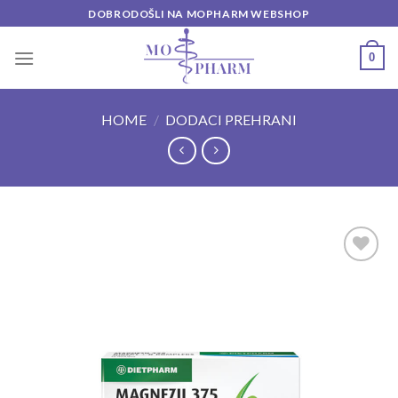
Skip
DOBRODOŠLI NA MOPHARM WEBSHOP
to
content
0
HOME
/
DODACI PREHRANI
Add to
wishlist