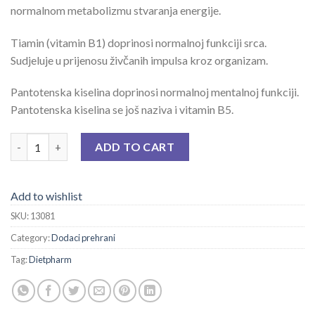
normalnom metabolizmu stvaranja energije.
Tiamin (vitamin B1) doprinosi normalnoj funkciji srca.
Sudjeluje u prijenosu živčanih impulsa kroz organizam.
Pantotenska kiselina doprinosi normalnoj mentalnoj funkciji.
Pantotenska kiselina se još naziva i vitamin B5.
MAGNEZIJ DIREKT 375 MG + B KOMPLEKS A 28 quantity
ADD TO CART
Add to wishlist
SKU:
13081
Category:
Dodaci prehrani
Tag:
Dietpharm