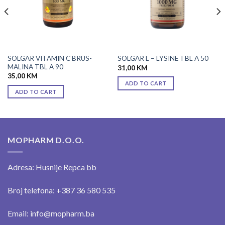
SOLGAR VITAMIN C BRUS-
SOLGAR L – LYSINE TBL A 50
MALINA TBL A 90
31,00
KM
35,00
KM
ADD TO CART
ADD TO CART
MOPHARM D.O.O.
Adresa: Husnije Repca bb
Broj telefona: +387 36 580 535
Email: info@mopharm.ba