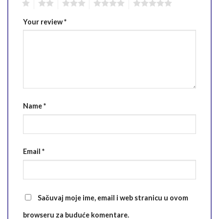
1
2
3
4
5
Your review
*
Name
*
Email
*
Sačuvaj moje ime, email i web stranicu u ovom
browseru za buduće komentare.