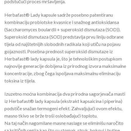
podstučući proces mršavljenja.
Herbafast® Lady kapsule sadrže posebno patentiranu
kombinaciju probiotske kvasnice i snažnog antioksidansa
(Saccharomyces boulardii + superoksid dismutaza (SOD)).
Superoksid dismutaza (SOD) predstavlja prvu liniju odbrane
tijela od najštetnijih slobodnih radikala koji utiču na pojavu
gojaznosti. Posebna prednost superoksid dismutaze iz
Herbafast® lady kapsula je, što je tehnološkim postupkom
najnovije generacije dobijena iz prirodnog izvora maksimalne
koncentracije, zbog čega ispoljava maksimalnu eliminaciju
toksina iz tijela.
Izuzetno moćna kombinacija dva prirodna sagorjevača masti
iz Herbafast® lady kapsula (ekstrakt kapsaicina i piperina)
podstiče snažan termogeni efekt. Zahvaljujući ovom efektu,
masno tkivo se brže troši oslobađajući toplotu.
Na taj način nagomilane masne naslage se eliminišu naročito
sa kritičnih regija kao što su stomak, struk, bokovi i butine.