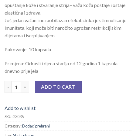
opuštanje kože i stvaranje strija– važa koža postaje i ostaje
elastična i zdrava.
Još jedan važan i nezaobilazan efekat cinka je stimnulisanje
imuniteta, koji može biti naročito ugrožen restrikcijiskim
dijetama i iscrpljivanjem.
Pakovanje: 10 kapsula
Primjena: Odrasli i djeca starija od 12 godina 1 kapsula
dnevno prije jela
HERBAFAST LADY CPS A 10 quantity
ADD TO CART
Add to wishlist
SKU:
23035
Category:
Dodaci prehrani
Tag:
Abela pharm