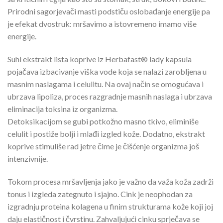
Prirodni sagorjevači masti podstiču oslobađanje energije pa
je efekat dvostruk: mršavimo a istovremeno imamo više
energije.
Suhi ekstrakt lista koprive iz Herbafast® lady kapsula
pojačava izbacivanje viška vode koja se nalazi zarobljena u
masnim naslagama i celulitu. Na ovaj način se omogućava i
ubrzava lipoliza, proces razgradnje masnih naslaga i ubrzava
eliminacija toksina iz organizma.
Detoksikacijom se gubi potkožno masno tkivo, eliminiše
celulit i postiže bolji i mlađi izgled kože. Dodatno, ekstrakt
koprive stimuliše rad jetre čime je čišćenje organizma još
intenzivnije.
Tokom procesa mršavljenja jako je važno da važa koža zadrži
tonus i izgleda zategnuto i sjajno. Cink je neophodan za
izgradnju proteina kolagena u finim strukturama kože koji joj
daju elastičnost i čvrstinu. Zahvaljujući cinku sprječava se