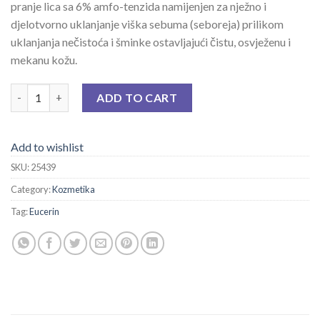
pranje lica sa 6% amfo-tenzida namijenjen za nježno i
djelotvorno uklanjanje viška sebuma (seboreja) prilikom
uklanjanja nečistoća i šminke ostavljajući čistu, osvježenu i
mekanu kožu.
EUCERIN DERMOPURE GEL ZA ČIŠĆENJE LICA 400 ML quantity
ADD TO CART
Add to wishlist
SKU:
25439
Category:
Kozmetika
Tag:
Eucerin