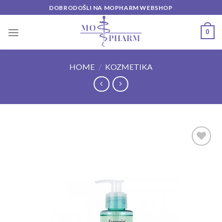
Skip
DOBRODOŠLI NA MOPHARM WEBSHOP
to
content
0
HOME
/
KOZMETIKA
Add to
wishlist