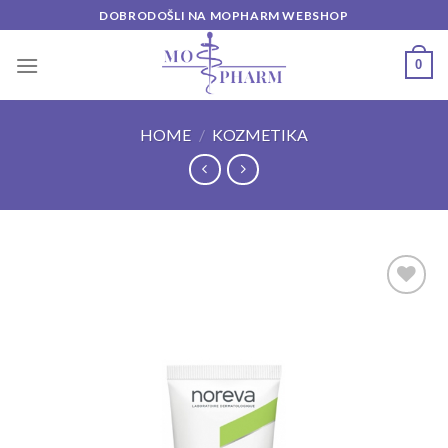
Skip
DOBRODOŠLI NA MOPHARM WEBSHOP
to
content
0
HOME
/
KOZMETIKA
Add to
wishlist