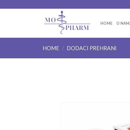
Skip
to
content
HOME
O NAM
HOME
/
DODACI PREHRANI