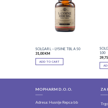
wishlist
wishlist
SOLG
THIN 30 X 5 MG
SOLGAR L – LYSINE TBL A 50
100
31,00
KM
39,7
ADD TO CART
AD
MOPHARM D.O.O.
ZA 
Adresa: Husnije Repca bb
Trgo