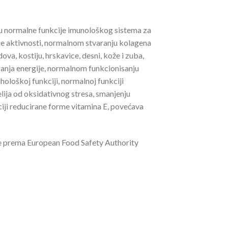
u normalne funkcije imunološkog sistema za
čke aktivnosti, normalnom stvaranju kolagena
ova, kostiju, hrskavice, desni, kože i zuba,
nja energije, normalnom funkcionisanju
hološkoj funkciji, normalnoj funkciji
lija od oksidativnog stresa, smanjenju
ciji reducirane forme vitamina E, povećava
e prema European Food Safety Authority