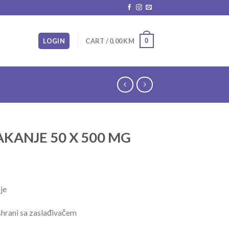
0
LOGIN
CART /
0,00
KM
AKANJE 50 X 500 MG
je
shrani sa zaslađivačem