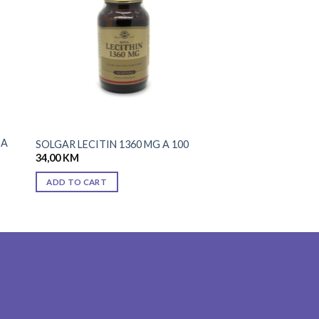
ist
wishlist
 A
SOLGAR LECITIN 1360 MG A 100
34,00
KM
ADD TO CART