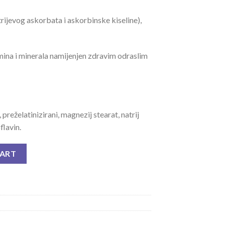
rijevog askorbata i askorbinske kiseline),
mina i minerala namijenjen zdravim odraslim
 preželatinizirani, magnezij stearat, natrij
flavin.
00 MG quantity
CART