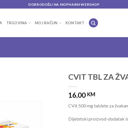
DOBRODOŠLI NA MOPHARM WEBSHOP
A
TRGOVINA
MOJ RAČUN
KONTAKT
CVIT TBL ZA ŽV
Add to
16,00
wishlist
KM
CVit 500 mg tablete za žvakan
Dijetetski proizvod-dodatak i