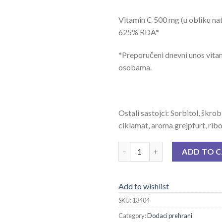
Vitamin C 500 mg (u obliku nat
625% RDA*
*Preporučeni dnevni unos vita
osobama.
Ostali sastojci: Sorbitol, škrob,
ciklamat, aroma grejpfurt, ribo
CVIT TBL ZA ŽVAKANJE 50 X 5
ADD TO 
Add to wishlist
SKU:
13404
Category:
Dodaci prehrani