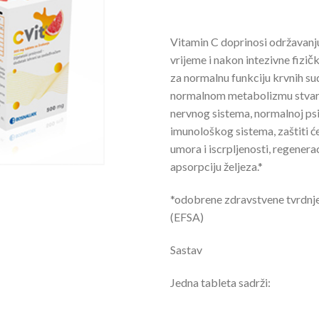
Vitamin C doprinosi održavanj
vrijeme i nakon intezivne fizi
za normalnu funkciju krvnih sud
normalnom metabolizmu stvara
nervnog sistema, normalnoj psi
imunološkog sistema, zaštiti će
umora i iscrpljenosti, regenera
apsorpciju željeza.*
*odobrene zdravstvene tvrdnj
(EFSA)
Sastav
Jedna tableta sadrži: