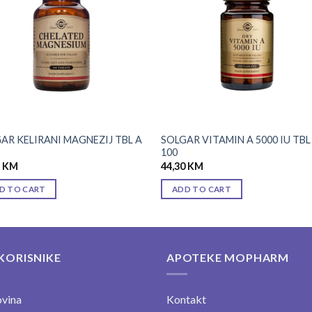
wishlist
wishl
AR KELIRANI MAGNEZIJ TBL A
SOLGAR VITAMIN A 5000 IU TBL
100
5
KM
44,30
KM
D TO CART
ADD TO CART
KORISNIKE
APOTEKE MOPHARM
vina
Kontakt