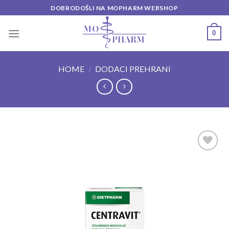
Skip
DOBRODOŠLI NA MOPHARM WEBSHOP
to
content
0
HOME
/
DODACI PREHRANI
Add to
wishlist