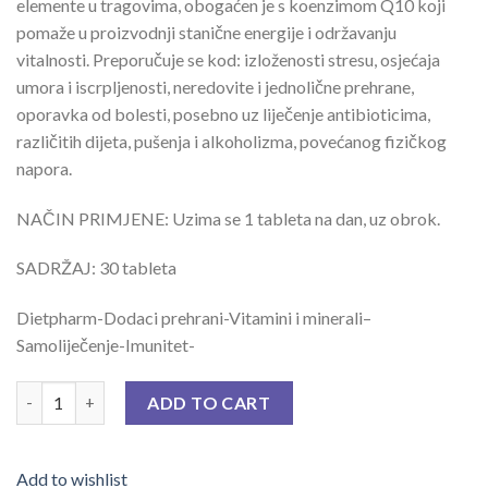
elemente u tragovima, obogaćen je s koenzimom Q10 koji
pomaže u proizvodnji stanične energije i održavanju
vitalnosti. Preporučuje se kod: izloženosti stresu, osjećaja
umora i iscrpljenosti, neredovite i jednolične prehrane,
oporavka od bolesti, posebno uz liječenje antibioticima,
različitih dijeta, pušenja i alkoholizma, povećanog fizičkog
napora.
NAČIN PRIMJENE: Uzima se 1 tableta na dan, uz obrok.
SADRŽAJ: 30 tableta
Dietpharm-Dodaci prehrani-Vitamini i minerali–
Samoliječenje-Imunitet-
CENTRAVIT ENERGY Q10 TBL A 30 quantity
ADD TO CART
Add to wishlist