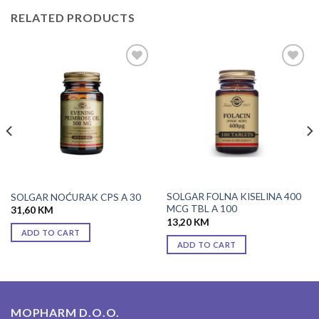
RELATED PRODUCTS
Add to
Add to
wishlist
wishlist
SOLGAR FOLNA KISELINA 400
SOLGAR NOĆURAK CPS A 30
MCG TBL A 100
31,60
KM
13,20
KM
ADD TO CART
ADD TO CART
MOPHARM D.O.O.