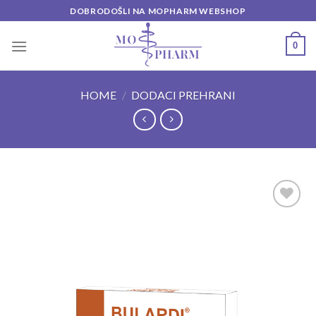
Skip
DOBRODOŠLI NA MOPHARM WEBSHOP
to
content
0
HOME
/
DODACI PREHRANI
Add to
wishlist