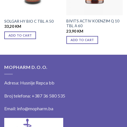
BIVITS ACTIV KOENZIM Q 10
SOLGAR HY BIO C TBL A 50
TBL A 60
33,20
KM
23,90
KM
ADD TO CART
ADD TO CART
MOPHARM D.O.O.
Adresa: Husnije Repca bb
Broj telefona: +387 36 580 535
Email: info@mopharm.ba