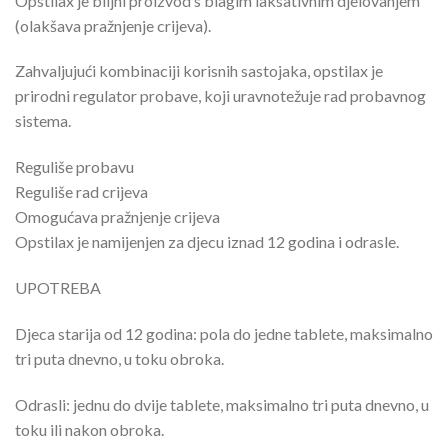
Opstilax je biljni proizvod s blagim laksativnim djelovanjem
(olakšava pražnjenje crijeva).
Zahvaljujući kombinaciji korisnih sastojaka, opstilax je
prirodni regulator probave, koji uravnotežuje rad probavnog
sistema.
Reguliše probavu
Reguliše rad crijeva
Omogućava pražnjenje crijeva
Opstilax je namijenjen za djecu iznad 12 godina i odrasle.
UPOTREBA
Djeca starija od 12 godina: pola do jedne tablete, maksimalno
tri puta dnevno, u toku obroka.
Odrasli: jednu do dvije tablete, maksimalno tri puta dnevno, u
toku ili nakon obroka.