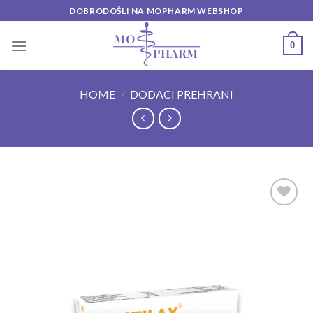
Skip
DOBRODOŠLI NA MOPHARM WEBSHOP
to
content
0
HOME
/
DODACI PREHRANI
Add to
wishlist