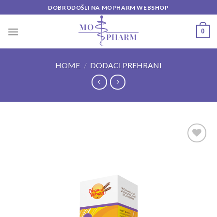
Skip
DOBRODOŠLI NA MOPHARM WEBSHOP
to
content
0
HOME
/
DODACI PREHRANI
Add to
wishlist