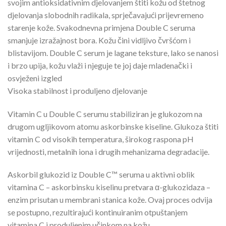
svojim antioksidativnim djelovanjem štiti kožu od štetnog
djelovanja slobodnih radikala, sprječavajući prijevremeno
starenje kože. Svakodnevna primjena Double C seruma
smanjuje izražajnost bora. Kožu čini vidljivo čvršćom i
blistavijom. Double C serum je lagane teksture, lako se nanosi
i brzo upija, kožu vlaži i njeguje te joj daje mladenački i
osvježeni izgled
Visoka stabilnost i produljeno djelovanje
Vitamin C u Double C serumu stabiliziran je glukozom na
drugom ugljikovom atomu askorbinske kiseline. Glukoza štiti
vitamin C od visokih temperatura, širokog raspona pH
vrijednosti, metalnih iona i drugih mehanizama degradacije.
Askorbil glukozid iz Double C™ seruma u aktivni oblik
vitamina C – askorbinsku kiselinu pretvara α-glukozidaza –
enzim prisutan u membrani stanica kože. Ovaj proces odvija
se postupno, rezultirajući kontinuiranim otpuštanjem
vitamina C i produljenim učinkom na kožu.