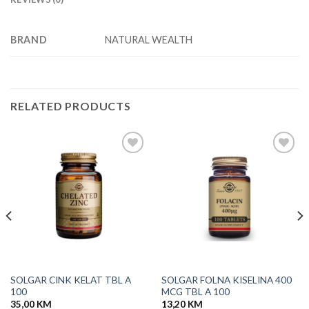
BRAND
NATURAL WEALTH
RELATED PRODUCTS
Add to
Add to
wishlist
wishlist
SOLGAR CINK KELAT TBL A
SOLGAR FOLNA KISELINA 400
100
MCG TBL A 100
35,00
KM
13,20
KM