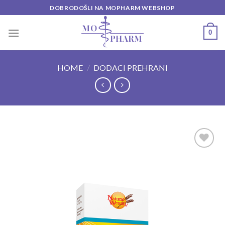
Skip
DOBRODOŠLI NA MOPHARM WEBSHOP
to
content
0
HOME
/
DODACI PREHRANI
Add to
wishlist