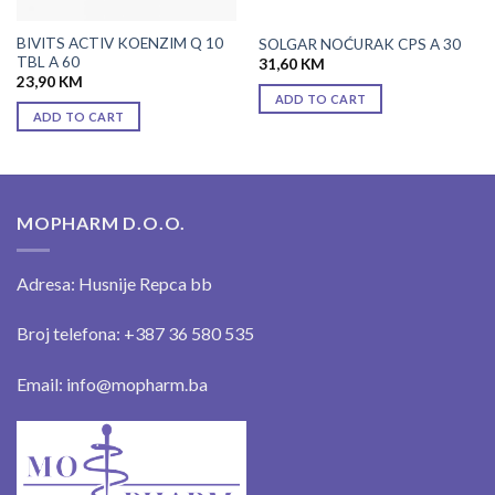
BIVITS ACTIV KOENZIM Q 10
SOLGAR NOĆURAK CPS A 30
TBL A 60
31,60
KM
23,90
KM
ADD TO CART
ADD TO CART
MOPHARM D.O.O.
Adresa: Husnije Repca bb
Broj telefona: +387 36 580 535
Email: info@mopharm.ba