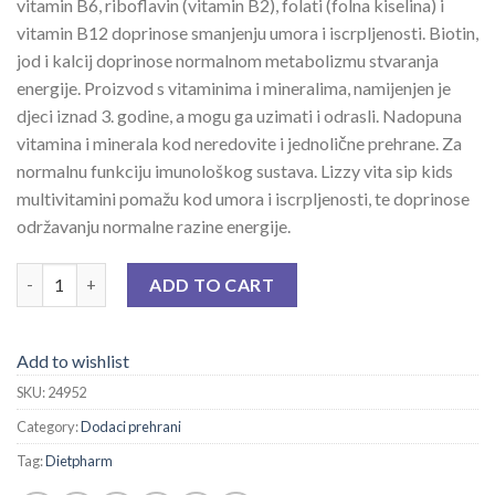
vitamin B6, riboflavin (vitamin B2), folati (folna kiselina) i
vitamin B12 doprinose smanjenju umora i iscrpljenosti. Biotin,
jod i kalcij doprinose normalnom metabolizmu stvaranja
energije. Proizvod s vitaminima i mineralima, namijenjen je
djeci iznad 3. godine, a mogu ga uzimati i odrasli. Nadopuna
vitamina i minerala kod neredovite i jednolične prehrane. Za
normalnu funkciju imunološkog sustava. Lizzy vita sip kids
multivitamini pomažu kod umora i iscrpljenosti, te doprinose
održavanju normalne razine energije.
LIZZY VITA SIP NARANČA quantity
ADD TO CART
Add to wishlist
SKU:
24952
Category:
Dodaci prehrani
Tag:
Dietpharm