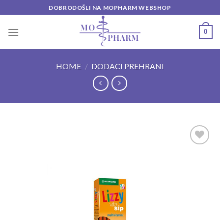
Skip
DOBRODOŠLI NA MOPHARM WEBSHOP
to
content
0
HOME
/
DODACI PREHRANI
Add to
wishlist