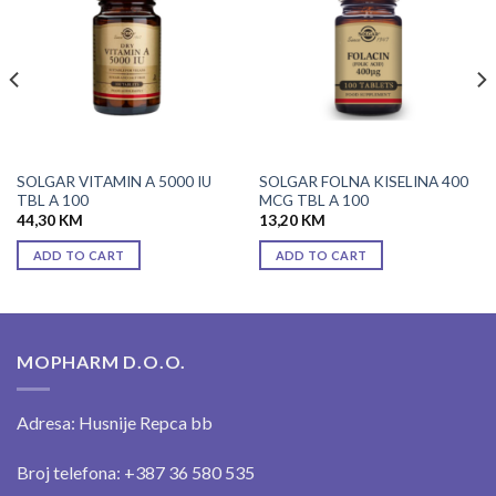
wishlist
wishlist
SOLGAR VITAMIN A 5000 IU
SOLGAR FOLNA KISELINA 400
TBL A 100
MCG TBL A 100
44,30
KM
13,20
KM
ADD TO CART
ADD TO CART
MOPHARM D.O.O.
Adresa: Husnije Repca bb
Broj telefona: +387 36 580 535