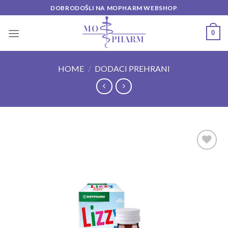
Skip
DOBRODOŠLI NA MOPHARM WEBSHOP
to
content
0
HOME
/
DODACI PREHRANI
Add to
wishlist