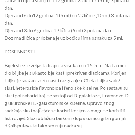
Odrasli i djeca starija od 12 godina: 3 žličice (15 ml) 3 puta na
dan.
Djeca od 6 do12 godina: 1 (5 ml) do 2 žličice (10 ml) 3 puta na
dan.
Djeca od 3 do 6 godina: 1 žličica (5 ml) 3 puta na dan.
Dozirna žličica priložena je uz bočicu i ima oznaku za 5 ml.
POSEBNOSTI
Bijeli sljez je zeljasta trajnica visoka i do 150 cm. Nadzemni
dio biljke je sivkasto bjelkast i prekriven dlačicama. Korijen
biljke je snažan, vretenast i razgranjen. Cijela biljka sadrži
sluzi, heterozide flavonoida i fenolske kiseline. Po sastavu su
sluzi polisaharid koji se sastoji od D-galaktoze, L-ramnoze, D-
glukuronske i D-galakturonske kiseline. Upravo zbog
sadržaja sluzi najčešće se koristi korijen, a mogu se koristiti i
list i cvijet. Sluzi oblažu u tankom sloju sluznicu grla i gornjih
dišnih puteva te tako smiruju nadražaj.