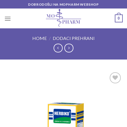
Skip
DOBRODOŠLI NA MOPHARM WEBSHOP
to
content
0
HOME
/
DODACI PREHRANI
Add to
wishlist