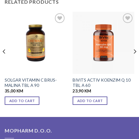
RELATED PRODUCTS
Add to
Add to
wishlist
wishlist
SOLGAR VITAMIN C BRUS-
BIVITS ACTIV KOENZIM Q 10
MALINA TBL A 90
TBL A 60
35,00
KM
23,90
KM
ADD TO CART
ADD TO CART
MOPHARM D.O.O.