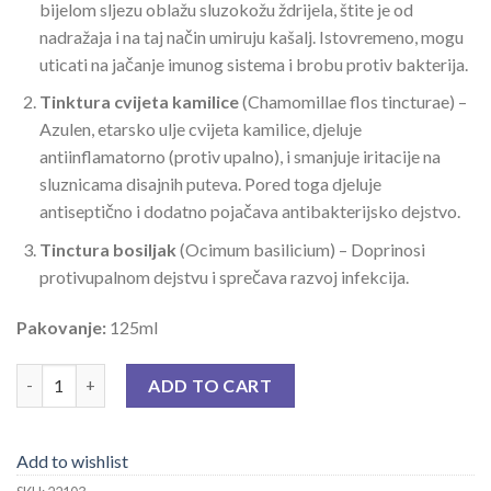
bijelom sljezu oblažu sluzokožu ždrijela, štite je od
nadražaja i na taj način umiruju kašalj. Istovremeno, mogu
uticati na jačanje imunog sistema i brobu protiv bakterija.
Tinktura cvijeta kamilice
(Chamomillae flos tincturae) –
Azulen, etarsko ulje cvijeta kamilice, djeluje
antiinflamatorno (protiv upalno), i smanjuje iritacije na
sluznicama disajnih puteva. Pored toga djeluje
antiseptično i dodatno pojačava antibakterijsko dejstvo.
Tinctura bosiljak
(Ocimum basilicium) – Doprinosi
protivupalnom dejstvu i sprečava razvoj infekcija.
Pakovanje:
125ml
HERBIKO SIRUP SA MEDOM ZA ODRASLE 125 ML quantity
ADD TO CART
Add to wishlist