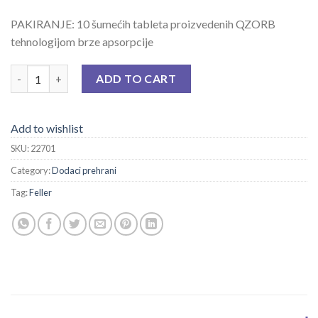
PAKIRANJE: 10 šumećih tableta proizvedenih QZORB
tehnologijom brze apsorpcije
FELLER BRONCHO AKUT C EFF A 10 quantity
ADD TO CART
Add to wishlist
SKU:
22701
Category:
Dodaci prehrani
Tag:
Feller