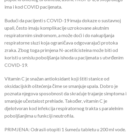
ima i kod COVID pacijenata.
Budući da pacijenti s COVID-19 imaju dokaze o sustavnoj
upali, često imaju komplikacije uzrokovane akutnim
respiratornim sindromom, a može doći i do nakupljanja
respiratorne sluzi koja ograničava odgovarajući protoka
zraka. Zbog toga primjena N-acetilcisteina može biti od
koristi u smislu poboljšanja ishoda u pacijenata s utvrđenim
COVID-19.
Vitamin C je snažan antioksidant koji štiti stanice od
oksidacijskih oštećenja čime se smanjuje upala. Dobro je
poznata njegova sposobnost da skraćuje trajanje simptoma i
smanjuje učestalost prehlade. Također, vitamin C je
djelotvoran kod infekcija respiratornog trakta s paralelnim
poboljšanjima u funkciji neutrofila.
PRIMJENA: Odrasli otopiti 1 šumeću tabletu u 200 ml vode.