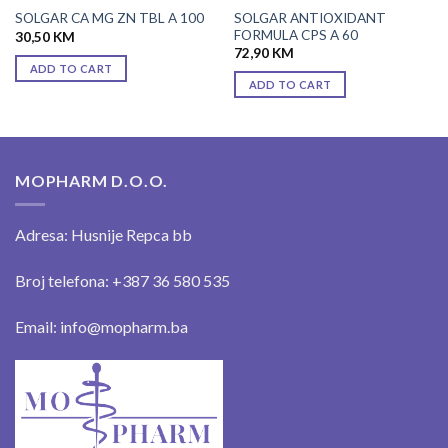
SOLGAR ANTIOXIDANT
SOLGAR CA MG ZN TBL A 100
FORMULA CPS A 60
30,50
KM
72,90
KM
ADD TO CART
ADD TO CART
MOPHARM D.O.O.
Adresa: Husnije Repca bb
Broj telefona: +387 36 580 535
Email: info@mopharm.ba