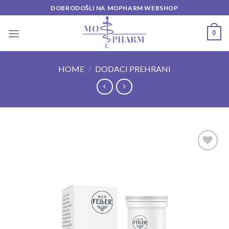
Skip
DOBRODOŠLI NA MOPHARM WEBSHOP
to
content
0
HOME
/
DODACI PREHRANI
Add to
wishlist