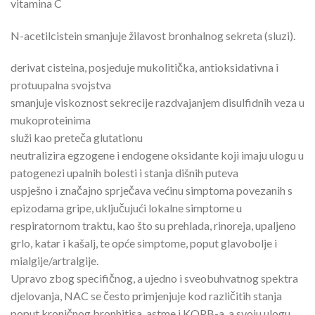
vitamina C
N-acetilcistein smanjuje žilavost bronhalnog sekreta (sluzi).
derivat cisteina, posjeduje mukolitička, antioksidativna i
protuupalna svojstva
smanjuje viskoznost sekrecije razdvajanjem disulfidnih veza u
mukoproteinima
služi kao preteča glutationu
neutralizira egzogene i endogene oksidante koji imaju ulogu u
patogenezi upalnih bolesti i stanja dišnih puteva
uspješno i značajno sprječava većinu simptoma povezanih s
epizodama gripe, uključujući lokalne simptome u
respiratornom traktu, kao što su prehlada, rinoreja, upaljeno
grlo, katar i kašalj, te opće simptome, poput glavobolje i
mialgije/artralgije.
Upravo zbog specifičnog, a ujedno i sveobuhvatnog spektra
djelovanja, NAC se često primjenjuje kod različitih stanja
poput kroničnog bronhitisa, astme i KOPB-a, a svoju ulogu