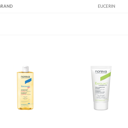
BRAND
EUCERIN
Add to
Add
wishlist
wishl