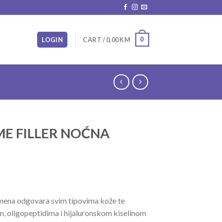
0
LOGIN
CART /
0,00
KM
E FILLER NOĆNA
mena odgovara svim tipovima kože te
, oligopeptidima i hijaluronskom kiselinom