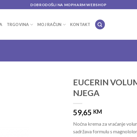
DOBRODOŠLI NA MOPHARM WEBSHOP
A
TRGOVINA
MOJ RAČUN
KONTAKT
EUCERIN VOLUM
NJEGA
Add to
wishlist
59,65
KM
Noćna krema za vraćanje volu
sadržava formulu s magnololom