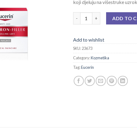
koji djeluju na višestruke uzr
EUCERIN VOLUME FILLER NOĆ
ADD TO 
Add to wishlist
SKU:
23673
Category:
Kozmetika
Tag:
Eucerin