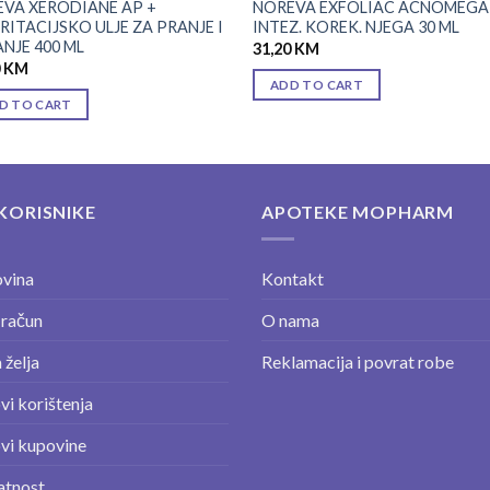
VA XERODIANE AP +
NOREVA EXFOLIAC ACNOMEGA
RITACIJSKO ULJE ZA PRANJE I
INTEZ. KOREK. NJEGA 30 ML
NJE 400 ML
31,20
KM
0
KM
ADD TO CART
D TO CART
KORISNIKE
APOTEKE MOPHARM
vina
Kontakt
 račun
O nama
 želja
Reklamacija i povrat robe
vi korištenja
vi kupovine
atnost