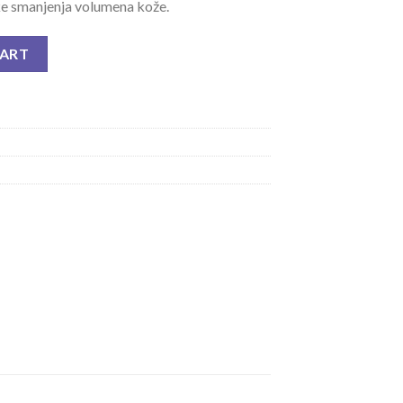
oke smanjenja volumena kože.
NA NJEGA quantity
CART