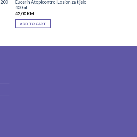
 200
Eucerin Atopicontrol Losion za tijelo
400ml
42,00
KM
ADD TO CART