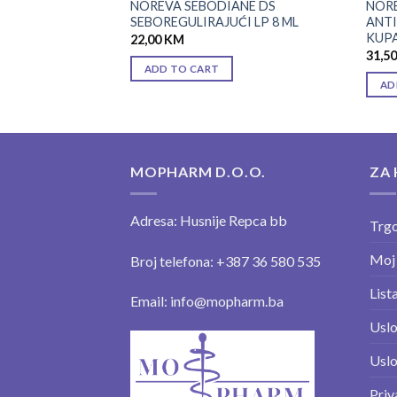
 KREMA PROTIV
NOREVA SEBODIANE DS
NORE
5 ML
SEBOREGULIRAJUĆI LP 8 ML
ANTI
KUPA
22,00
KM
31,5
ADD TO CART
AD
MOPHARM D.O.O.
ZA 
Adresa: Husnije Repca bb
Trgo
Moj
Broj telefona: +387 36 580 535
Lista
Email: info@mopharm.ba
Uslo
Uslo
Priv