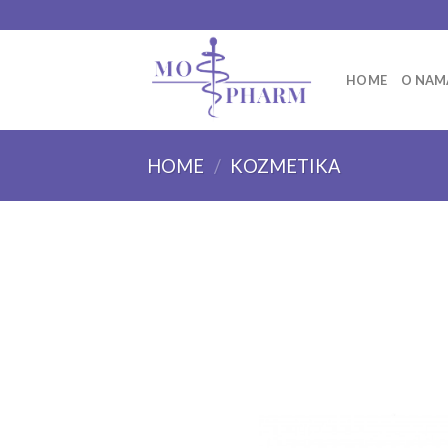
Skip
to
content
HOME
O NAM
HOME
/
KOZMETIKA