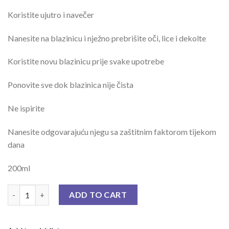
Koristite ujutro i navečer
Nanesite na blazinicu i nježno prebrišite oči, lice i dekolte
Koristite novu blazinicu prije svake upotrebe
Ponovite sve dok blazinica nije čista
Ne ispirite
Nanesite odgovarajuću njegu sa zaštitnim faktorom tijekom
dana
200ml
EUCERIN DERMOPURE MICELARNAOTOPINA 200 ML quantity
ADD TO CART