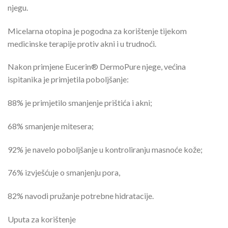
njegu.
Micelarna otopina je pogodna za korištenje tijekom
medicinske terapije protiv akni i u trudnoći.
Nakon primjene Eucerin® DermoPure njege, većina
ispitanika je primjetila poboljšanje:
88% je primjetilo smanjenje prištića i akni;
68% smanjenje mitesera;
92% je navelo poboljšanje u kontroliranju masnoće kože;
76% izvješćuje o smanjenju pora,
82% navodi pružanje potrebne hidratacije.
Uputa za korištenje