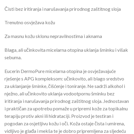
Čisti bez iritiranja i narušavanja prirodnog zaštitnog sloja
Trenutno osvježava kožu
Za masnu kožu sklonu nepravilnostima i aknama
Blaga, ali učinkovita micelarna otopina uklanja šminku i višak
sebuma.
Eucerin DermoPure micelarna otopina je osvježavajuće
rješenje s APG kompleksom: učinkovito, ali blago sredstvo
za uklanjanje šminke, čišćenje i toniranje. Ne sadrži alkohol i
nježno, ali učinkovito uklanja vodootpornu šminku bez
iritiranja i narušavanja prirodnog zaštitnog sloja. Jednostavan
i praktičan za upotrebu pomaže u pripremi kože za topikalnu
terapiju protiv akni ili hidrataciji. Proizvod je testiran i
pogodan za osjetljivu kožu i oči. Koža ostaje čista i umirena,
vidljivo je glađa i mekša te je dobro pripremljena za sljedeću