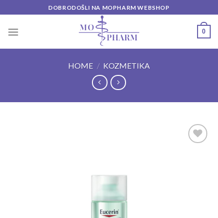
Skip
DOBRODOŠLI NA MOPHARM WEBSHOP
to
content
0
HOME
/
KOZMETIKA
Add to
wishlist