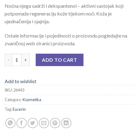
Noćna njega sadrži i dekspantenol – aktivni sastojak koji
potpomaže regeneraciju kože tijekom noći. Koža je
ujednačenija i sjajnija.
Ostale informacije i pojedinosti o proizvodu pogledajte na
zvaničnoj web stranici proizvoda.
EUCERIN ANTI-PIGMENT NOĆNA NJEGA 50 ML quantity
ADD TO CART
Add to wishlist
SKU:
26443
Category:
Kozmetika
Tag:
Eucerin