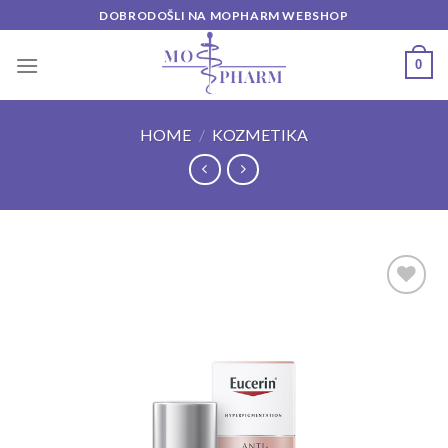
Skip
DOBRODOŠLI NA MOPHARM WEBSHOP
to
content
0
HOME
/
KOZMETIKA
Add to
wishlist