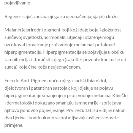
pojavljivanje
Regenerirajuća noćna njega za ujednačeniju, sjajniju kožu.
Melanin je prirodni pigment koji koži daje boju. Izloženost
sunčevoj svjetlosti, hormonalni utjecaji i starenje mogu
uzrokovati povećanje proizvodnje melanina i potaknuti
hiperpigmentaciju. Hiperpigmentacija se pojavljuje u obliku
tamnih mrlja i staračkih pjega (također poznate kao mrlje od
sunca) koje čine kožu neujednačenom.
Eucerin Anti-Pigment noćna njega sadrži thiamidol,
djelotvoran i patentiran sastojak koji djeluje na pojavu
hiperpigmentacije smanjenjem proizvodnje melanina. Klinički
i dermatološki dokazano smanjuju tamne mrlje i sprječava
njihovo ponovno pojavljivanje. Prvi rezultati su vidljivi nakon
dva tjedna i kontinuirano se poboljšavaju uslijed redovite
primjene.