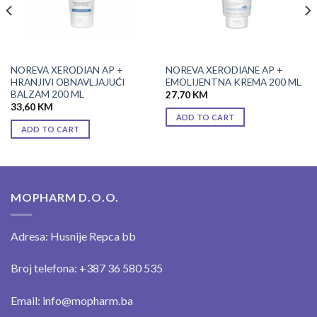
NOREVA XERODIAN AP +
NOREVA XERODIANE AP +
HRANJIVI OBNAVLJAJUĆI
EMOLIJENTNA KREMA 200 ML
BALZAM 200 ML
27,70
KM
33,60
KM
ADD TO CART
ADD TO CART
MOPHARM D.O.O.
Adresa: Husnije Repca bb
Broj telefona: +387 36 580 535
Email: info@mopharm.ba