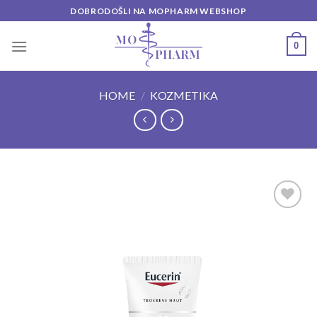
Skip
DOBRODOŠLI NA MOPHARM WEBSHOP
to
content
0
HOME
/
KOZMETIKA
Add to
wishlist