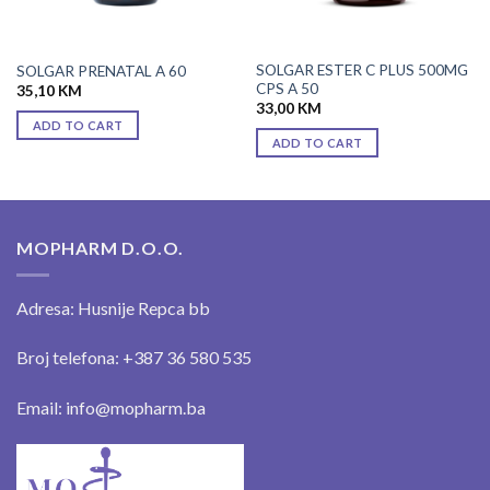
SOLGAR ESTER C PLUS 500MG
SOLGAR PRENATAL A 60
CPS A 50
35,10
KM
33,00
KM
ADD TO CART
ADD TO CART
MOPHARM D.O.O.
Adresa: Husnije Repca bb
Broj telefona: +387 36 580 535
Email: info@mopharm.ba