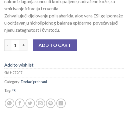
nakon izlaganja suncu ili kod upaljene, nadražene kože, za
smirivanje iritacija i crvenila.
Zahvaljujući djelovanju polisaharida, aloe vera ESI gel pomaže
u održavanju hidrolipidnog balansa epiderme, povećavajući
njenu zategnutost i čvrstoću.
ESI ALOE VERA /ORGANIC/ GEL 200 ML quantity
ADD TO CART
Add to wishlist
SKU:
27207
Category:
Dodaci prehrani
Tag:
ESI