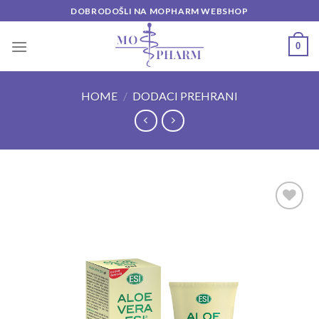
Skip
DOBRODOŠLI NA MOPHARM WEBSHOP
to
content
0
HOME
/
DODACI PREHRANI
Add to
wishlist