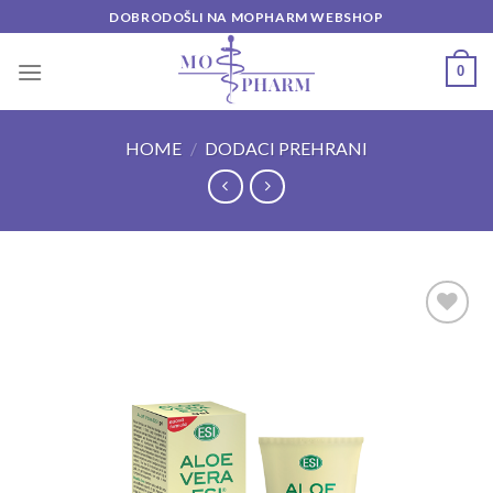
Skip
DOBRODOŠLI NA MOPHARM WEBSHOP
to
content
0
HOME
/
DODACI PREHRANI
Add to
wishlist