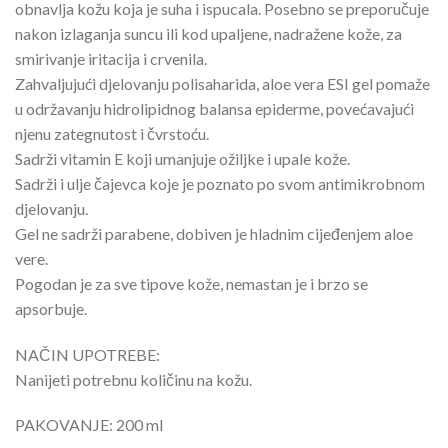
obnavlja kožu koja je suha i ispucala. Posebno se preporučuje
nakon izlaganja suncu ili kod upaljene, nadražene kože, za
smirivanje iritacija i crvenila.
Zahvaljujući djelovanju polisaharida, aloe vera ESI gel pomaže
u održavanju hidrolipidnog balansa epiderme, povećavajući
njenu zategnutost i čvrstoću.
Sadrži vitamin E koji umanjuje ožiljke i upale kože.
Sadrži i ulje čajevca koje je poznato po svom antimikrobnom
djelovanju.
Gel ne sadrži parabene, dobiven je hladnim cijeđenjem aloe
vere.
Pogodan je za sve tipove kože, nemastan je i brzo se
apsorbuje.
NAČIN UPOTREBE:
Nanijeti potrebnu količinu na kožu.
PAKOVANJE: 200 ml