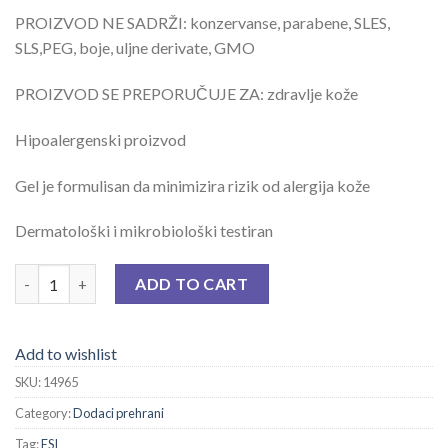
PROIZVOD NE SADRŽI: konzervanse, parabene, SLES,
SLS,PEG, boje, uljne derivate, GMO
PROIZVOD SE PREPORUČUJE ZA: zdravlje kože
Hipoalergenski proizvod
Gel je formulisan da minimizira rizik od alergija kože
Dermatološki i mikrobiološki testiran
ESI ALOE VERA GEL 200 ML (ORGANSKA ALOE VERA) quantity
ADD TO CART
Add to wishlist
SKU:
14965
Category:
Dodaci prehrani
Tag:
ESI