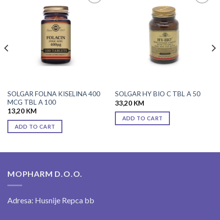
Add to
Add to
wishlist
wishlist
SOLGAR FOLNA KISELINA 400
SOLGAR HY BIO C TBL A 50
MCG TBL A 100
33,20
KM
13,20
KM
ADD TO CART
ADD TO CART
MOPHARM D.O.O.
Adresa: Husnije Repca bb