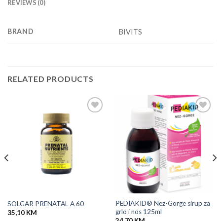
REVIEWS (0)
BRAND
BIVITS
RELATED PRODUCTS
Add to
Add to
wishlist
wishlist
PEDIAKID® Nez-Gorge sirup za
SOLGAR PRENATAL A 60
grlo i nos 125ml
35,10
KM
24,70
KM