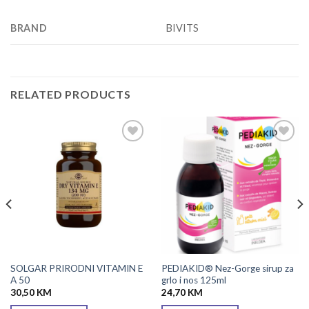
BRAND
BIVITS
RELATED PRODUCTS
Add to
Add to
wishlist
wishlist
SOLGAR PRIRODNI VITAMIN E
PEDIAKID® Nez-Gorge sirup za
A 50
grlo i nos 125ml
30,50
KM
24,70
KM