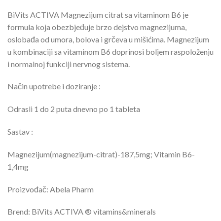
BiVits ACTIVA Magnezijum citrat sa vitaminom B6 je
formula koja obezbjeđuje brzo dejstvo magnezijuma,
oslobađa od umora, bolova i grčeva u mišićima. Magnezijum
u kombinaciji sa vitaminom B6 doprinosi boljem raspoloženju
i normalnoj funkciji nervnog sistema.
Način upotrebe i doziranje :
Odrasli 1 do 2 puta dnevno po 1 tableta
Sastav :
Magnezijum(magnezijum-citrat)-187,5mg; Vitamin B6-
1,4mg
Proizvođač: Abela Pharm
Brend: BiVits ACTIVA ® vitamins&minerals