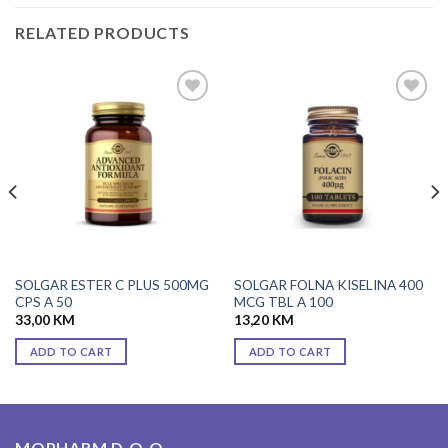
RELATED PRODUCTS
Add to
Add to
wishlist
wishlist
SOLGAR ESTER C PLUS 500MG
SOLGAR FOLNA KISELINA 400
CPS A 50
MCG TBL A 100
33,00
KM
13,20
KM
ADD TO CART
ADD TO CART
MOPHARM D.O.O.