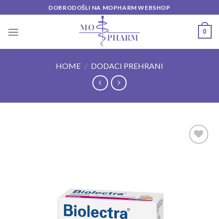
Skip
DOBRODOŠLI NA MOPHARM WEBSHOP
to
content
0
HOME
/
DODACI PREHRANI
Add to
wishlist