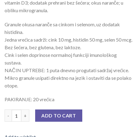
vitamin D3; dodatak prehrani bez šećera; okus naranče; u
obliku mikrogranula.
Granule okusa naranče sa cinkom i selenom, uz dodatak
histidina.
Jedna vrećica sadrži: cink 10 mg, histidin 50 mg, selen 50 mcg.
Bez šećera, bez glutena, bez laktoze.
Cink i selen doprinose normalnoj funkciji imunološkog
sustava.
NAČIN UPTREBE: 1 puta dnevno progutati sadržaj vrećice.
Mikro granule usipati direktno na jezik i ostaviti da se polako
otope.
PAKIRANJE: 20 vrećica
HERMES BIOLECTRA IMMUN DIRECT A 20 quantity
ADD TO CART
Add to wishlist