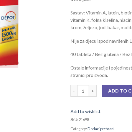
Sastav: Vitamin A, lutein, bioti
vitamin K, folna kiselina, niacin
krom, željezo, jod, bakar, molibd
Nije za djecu ispod navršenih 
40 tableta / Bez glutena / Bez
Ostale informacije i pojedinos
stranici proizvoda.
DH AKTIV VITAMINI A - Z 40 T
ADD TO 
Add to wishlist
SKU:
21698
Category:
Dodaci prehrani