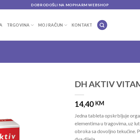
DOBRODOŠLI NA MOPHARM WEBSHOP
A
TRGOVINA
MOJ RAČUN
KONTAKT
DH AKTIV VITAMI
Add to
14,40
wishlist
KM
Jedna tableta opskrbljuje orga
elementima u tragovima, uz lut
obroka sa dovoljno tekućine. P
dva dijela.