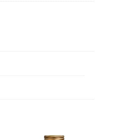
 to
Add to