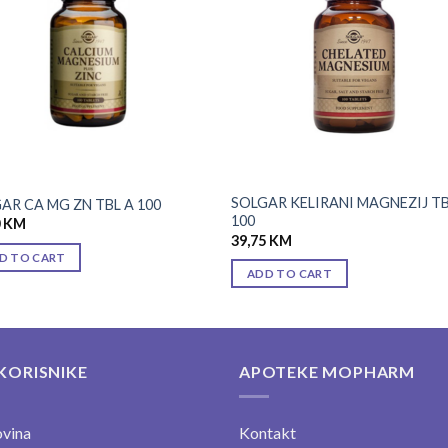
wishlist
wishl
SOLGAR KELIRANI MAGNEZIJ TB
AR CA MG ZN TBL A 100
100
0
KM
39,75
KM
D TO CART
ADD TO CART
KORISNIKE
APOTEKE MOPHARM
vina
Kontakt