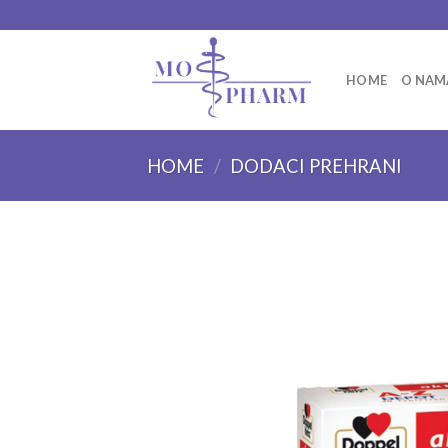
Skip
to
content
HOME
O NAM
HOME
/
DODACI PREHRANI