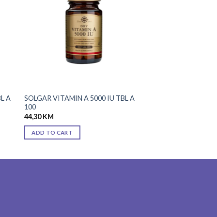
ist
wishlist
L A
SOLGAR VITAMIN A 5000 IU TBL A
100
44,30
KM
ADD TO CART