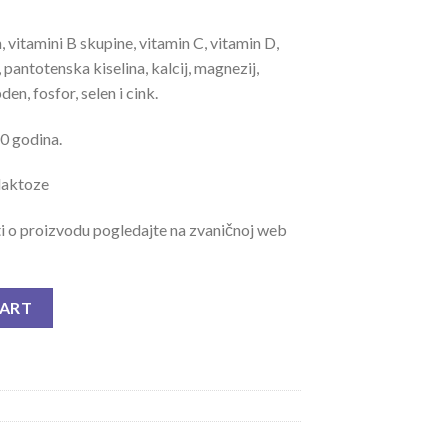
n, vitamini B skupine, vitamin C, vitamin D,
, pantotenska kiselina, kalcij, magnezij,
en, fosfor, selen i cink.
10 godina.
 laktoze
ti o proizvodu pogledajte na zvaničnoj web
BL quantity
CART