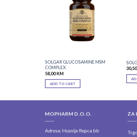
wishlist
wishlist
ISELINA 400 MCG
SOLGAR GLUCOSAMINE MSM
SOLG
COMPLEX
30,5
58,00
KM
AD
ADD TO CART
MOPHARM D.O.O.
ZA 
Adresa: Husnije Repca bb
Trgo