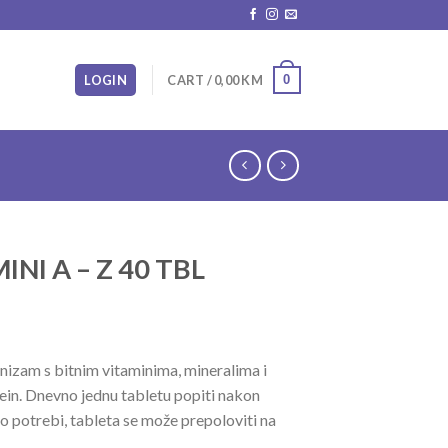
0
LOGIN
CART /
0,00
KM
NI A – Z 40 TBL
nizam s bitnim vitaminima, mineralima i
ein. Dnevno jednu tabletu popiti nakon
o potrebi, tableta se može prepoloviti na