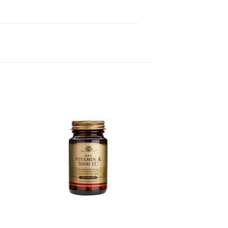
 to
Add to
ist
wishlist