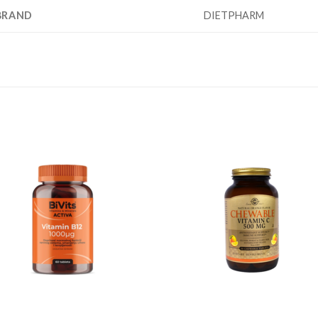
BRAND
DIETPHARM
Add to
Add
wishlist
wishl