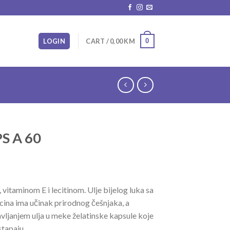
0
LOGIN
CART /
0,00
KM
S A 60
vitaminom E i lecitinom. Ulje bijelog luka sa
cina ima učinak prirodnog češnjaka, a
avljanjem ulja u meke želatinske kapsule koje
stapaju.