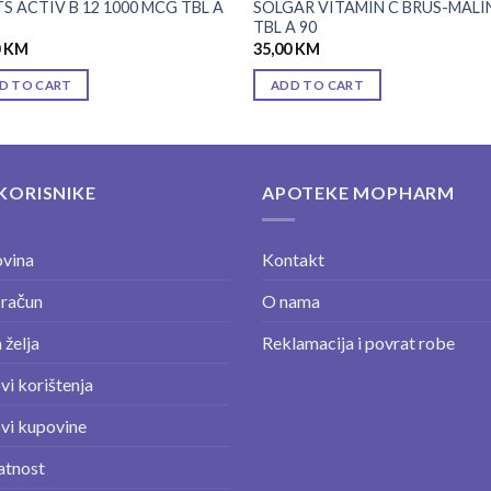
TS ACTIV B 12 1000 MCG TBL A
SOLGAR VITAMIN C BRUS-MALI
TBL A 90
0
KM
35,00
KM
D TO CART
ADD TO CART
KORISNIKE
APOTEKE MOPHARM
vina
Kontakt
 račun
O nama
 želja
Reklamacija i povrat robe
vi korištenja
vi kupovine
atnost