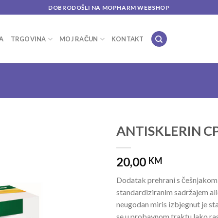
DOBRODOŠLI NA MOPHARM WEBSHOP
A
TRGOVINA
MOJ RAČUN
KONTAKT
ANTISKLERIN CP
Add to
20,00
wishlist
KM
Dodatak prehrani s češnjakom, 
standardiziranim sadržajem ali
neugodan miris izbjegnut je st
se u probavnom traktu lako ra