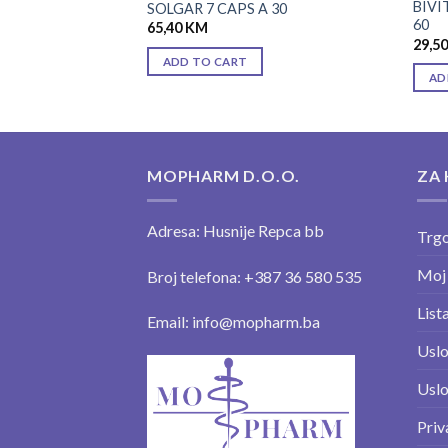
ISELINA 400 MCG
BIVI
SOLGAR 7 CAPS A 30
60
65,40
KM
29,5
ADD TO CART
AD
MOPHARM D.O.O.
ZA 
Adresa: Husnije Repca bb
Trgo
Moj
Broj telefona: +387 36 580 535
Lista
Email: info@mopharm.ba
Uslo
Uslo
Priv