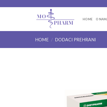
Skip
to
content
HOME
O NAM
HOME
/
DODACI PREHRANI