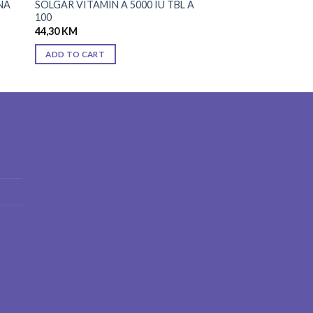
NA
SOLGAR VITAMIN A 5000 IU TBL A
100
44,30
KM
ADD TO CART