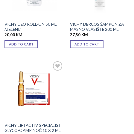
VICHY DEO ROLL-ON 50 ML
VICHY DERCOS ŠAMPON ZA
/ZELENI/
MASNO VLASIŠTE 200 ML
20,00
KM
27,50
KM
ADD TO CART
ADD TO CART
Add to
wishlist
VICHY LIFTACTIV SPECIALIST
GLYCO-C AMP NOĆ 10 X 2 ML