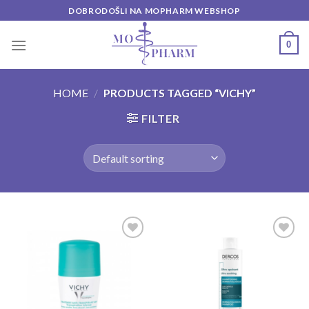
Skip
DOBRODOŠLI NA MOPHARM WEBSHOP
to
content
0
HOME
/
PRODUCTS TAGGED “VICHY”
FILTER
Add to
Add to
wishlist
wishlist